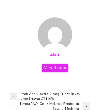
admin
View all posts
Post
Profil Ade Kuswara Kunang: Bupati Bekasi
Previous
yang Terjerat OTT KPK
navigation
Post
Toyota RAV4 Gen-6 Meluncur Perubahan
Next
Besar di Mesinnya