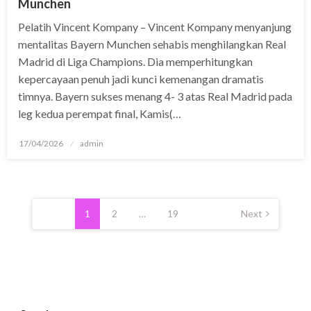
Munchen
Pelatih Vincent Kompany – Vincent Kompany menyanjung
mentalitas Bayern Munchen sehabis menghilangkan Real
Madrid di Liga Champions. Dia memperhitungkan
kepercayaan penuh jadi kunci kemenangan dramatis
timnya. Bayern sukses menang 4- 3 atas Real Madrid pada
leg kedua perempat final, Kamis(…
Posted
17/04/2026
admin
on
Posts
pagination
1
2
…
19
Next