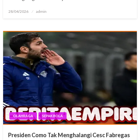
Posted
28/04/2026
admin
on
OLAHRAGA
SEPAK BOLA
Presiden Como Tak Menghalangi Cesc Fabregas