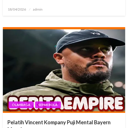
Posted
18/04/2026
admin
on
OLAHRAGA
SEPAK BOLA
Pelatih Vincent Kompany Puji Mental Bayern