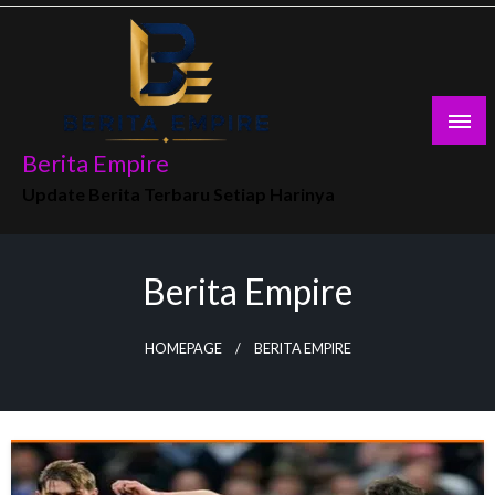
Skip
to
content
Berita Empire
Update Berita Terbaru Setiap Harinya
Berita Empire
HOMEPAGE
BERITA EMPIRE