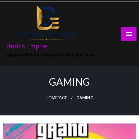
Skip
to
content
Berita Empire
Update Berita Terbaru Setiap Harinya
GAMING
HOMEPAGE
GAMING