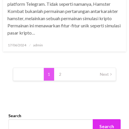
platform Telegram. Tidak seperti namanya, Hamster
Kombat bukanlah permainan pertarungan antarkarakter
hamster, melainkan sebuah permainan simulasi kripto
Permainan ini menawarkan fitur-fitur unik seperti simulasi
pasar kripto…
Posted
17/06/2024
admin
on
Posts
pagination
1
2
Next
Search
Search