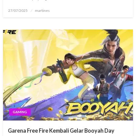
Posted
27/07/2025
martines
on
GAMING
Garena Free Fire Kembali Gelar Booyah Day