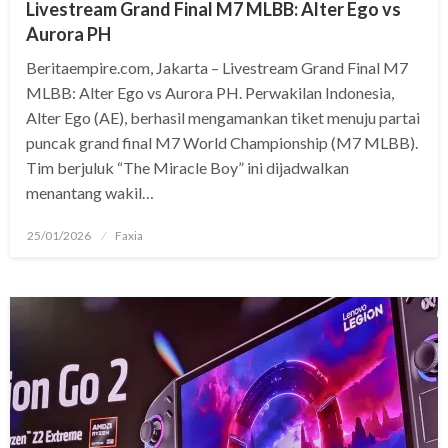
Livestream Grand Final M7 MLBB: Alter Ego vs
Aurora PH
Beritaempire.com, Jakarta – Livestream Grand Final M7
MLBB: Alter Ego vs Aurora PH. Perwakilan Indonesia,
Alter Ego (AE), berhasil mengamankan tiket menuju partai
puncak grand final M7 World Championship (M7 MLBB).
Tim berjuluk “The Miracle Boy” ini dijadwalkan
menantang wakil…
Posted
25/01/2026
Faxia
on