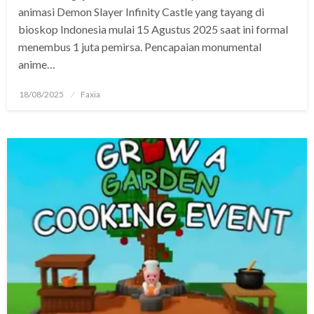
animasi Demon Slayer Infinity Castle yang tayang di
bioskop Indonesia mulai 15 Agustus 2025 saat ini formal
menembus 1 juta pemirsa. Pencapaian monumental
anime…
Posted
18/08/2025
Faxia
on