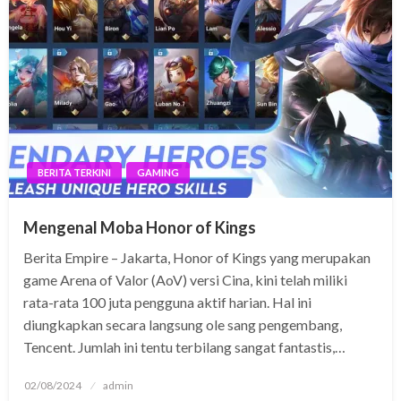
BERITA TERKINI
GAMING
Mengenal Moba Honor of Kings
Berita Empire – Jakarta, Honor of Kings yang merupakan
game Arena of Valor (AoV) versi Cina, kini telah miliki
rata-rata 100 juta pengguna aktif harian. Hal ini
diungkapkan secara langsung ole sang pengembang,
Tencent. Jumlah ini tentu terbilang sangat fantastis,…
Posted
02/08/2024
admin
on