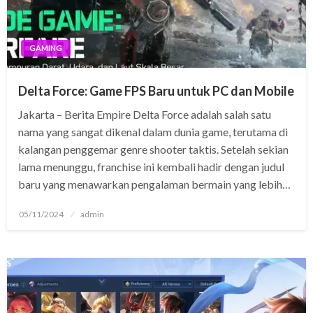
GAMING
Delta Force: Game FPS Baru untuk PC dan Mobile
Jakarta – Berita Empire Delta Force adalah salah satu
nama yang sangat dikenal dalam dunia game, terutama di
kalangan penggemar genre shooter taktis. Setelah sekian
lama menunggu, franchise ini kembali hadir dengan judul
baru yang menawarkan pengalaman bermain yang lebih…
Posted
05/11/2024
admin
on