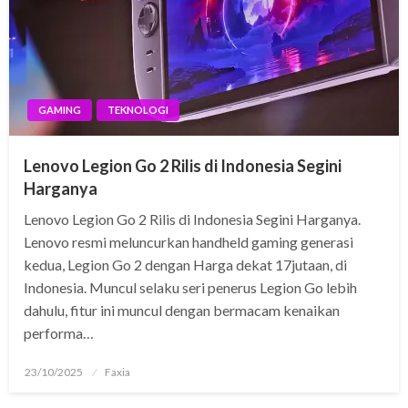
GAMING
TEKNOLOGI
Lenovo Legion Go 2 Rilis di Indonesia Segini
Harganya
Lenovo Legion Go 2 Rilis di Indonesia Segini Harganya.
Lenovo resmi meluncurkan handheld gaming generasi
kedua, Legion Go 2 dengan Harga dekat 17jutaan, di
Indonesia. Muncul selaku seri penerus Legion Go lebih
dahulu, fitur ini muncul dengan bermacam kenaikan
performa…
Posted
23/10/2025
Faxia
on