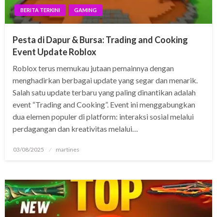
BERITA TERKINI
GAMING
Pesta di Dapur & Bursa: Trading and Cooking
Event Update Roblox
Roblox terus memukau jutaan pemainnya dengan
menghadirkan berbagai update yang segar dan menarik.
Salah satu update terbaru yang paling dinantikan adalah
event “Trading and Cooking”. Event ini menggabungkan
dua elemen populer di platform: interaksi sosial melalui
perdagangan dan kreativitas melalui…
Posted
03/08/2025
martines
on