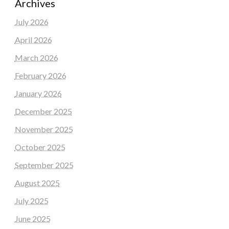
Archives
July 2026
April 2026
March 2026
February 2026
January 2026
December 2025
November 2025
October 2025
September 2025
August 2025
July 2025
June 2025