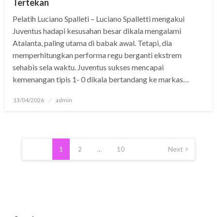
Tertekan
Pelatih Luciano Spalleti – Luciano Spalletti mengakui
Juventus hadapi kesusahan besar dikala mengalami
Atalanta, paling utama di babak awal. Tetapi, dia
memperhitungkan performa regu berganti ekstrem
sehabis sela waktu. Juventus sukses mencapai
kemenangan tipis 1- 0 dikala bertandang ke markas…
Posted
13/04/2026
admin
on
Posts
pagination
1
2
…
10
Next