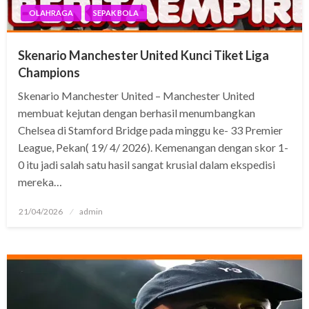
OLAHRAGA
SEPAK BOLA
Skenario Manchester United Kunci Tiket Liga
Champions
Skenario Manchester United – Manchester United
membuat kejutan dengan berhasil menumbangkan
Chelsea di Stamford Bridge pada minggu ke- 33 Premier
League, Pekan( 19/ 4/ 2026). Kemenangan dengan skor 1-
0 itu jadi salah satu hasil sangat krusial dalam ekspedisi
mereka…
Posted
21/04/2026
admin
on