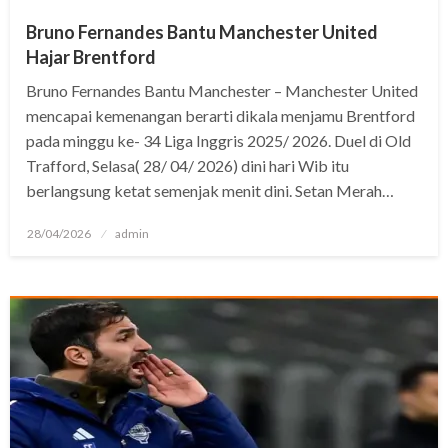
Bruno Fernandes Bantu Manchester United
Hajar Brentford
Bruno Fernandes Bantu Manchester – Manchester United
mencapai kemenangan berarti dikala menjamu Brentford
pada minggu ke- 34 Liga Inggris 2025/ 2026. Duel di Old
Trafford, Selasa( 28/ 04/ 2026) dini hari Wib itu
berlangsung ketat semenjak menit dini. Setan Merah…
Posted
28/04/2026
admin
on