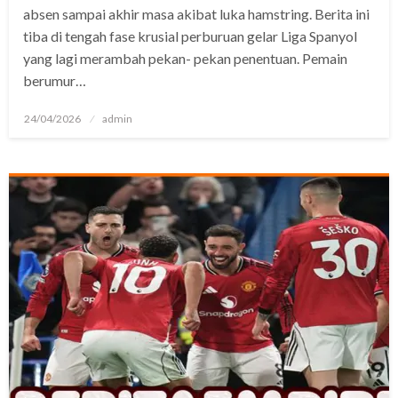
absen sampai akhir masa akibat luka hamstring. Berita ini
tiba di tengah fase krusial perburuan gelar Liga Spanyol
yang lagi merambah pekan- pekan penentuan. Pemain
berumur…
Posted
24/04/2026
admin
on