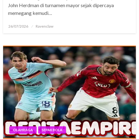
John Herdman di turnamen mayor sejak dipercaya
memegang kemudi…
Posted
26/07/2026
Ravenclaw
on
OLAHRAGA
SEPAK BOLA