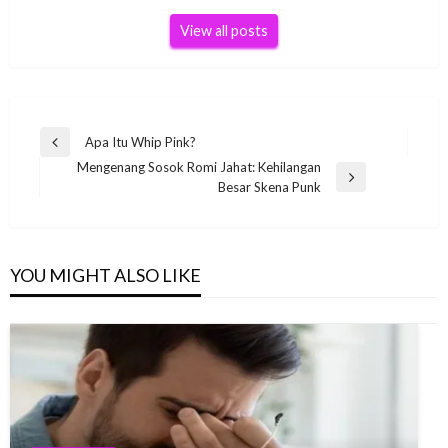
View all posts
Post
Apa Itu Whip Pink?
Previous
navigation
Mengenang Sosok Romi Jahat: Kehilangan
Post
Next
Besar Skena Punk
Post
YOU MIGHT ALSO LIKE