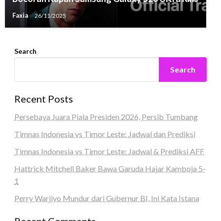
Faxia
26/11/2025
Search
Search
Recent Posts
Persebaya Juara Piala Presiden 2026, Persib Tumbang
Timnas Indonesia vs Timor Leste: Jadwal dan Prediksi
Timnas Indonesia vs Timor Leste: Jadwal & Prediksi AFF
Hattrick Mitchell Baker Bawa Garuda Hajar Kamboja 5-
1
Perry Warjiyo Mundur dari Gubernur BI, Ini Kata Istana