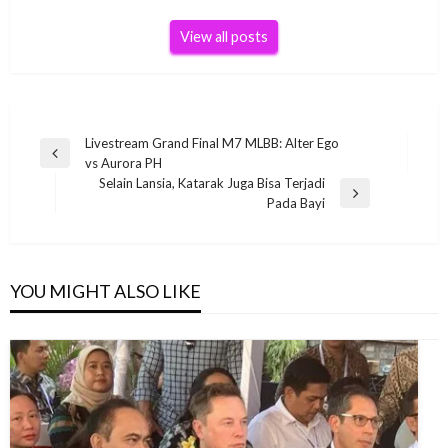
View all posts
Post
Livestream Grand Final M7 MLBB: Alter Ego
Previous
vs Aurora PH
navigation
Post
Selain Lansia, Katarak Juga Bisa Terjadi
Next
Pada Bayi
Post
YOU MIGHT ALSO LIKE