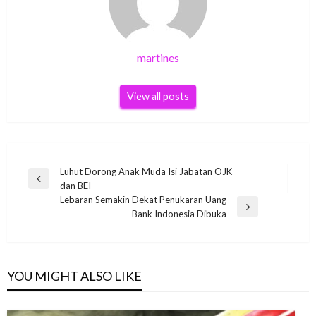
martines
View all posts
Post
Luhut Dorong Anak Muda Isi Jabatan OJK
Previous
dan BEI
navigation
Post
Lebaran Semakin Dekat Penukaran Uang
Next
Bank Indonesia Dibuka
Post
YOU MIGHT ALSO LIKE