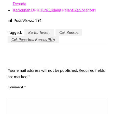
Denada
Kericuhan DPR Turki Jelang Pelantikan Menteri
Post Views:
191
Tagged:
Berita Terkini
Cek Bansos
Cek Penerima Bansos PKH
LEAVE A RESPONSE
Your email address will not be published.
Required fields
are marked
*
Comment
*