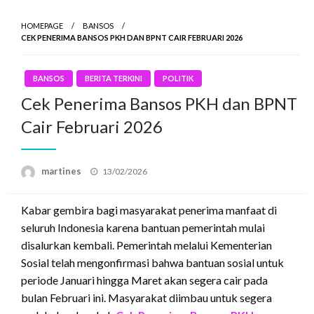
HOMEPAGE
BANSOS
CEK PENERIMA BANSOS PKH DAN BPNT CAIR FEBRUARI 2026
BANSOS
BERITA TERKINI
POLITIK
Cek Penerima Bansos PKH dan BPNT
Cair Februari 2026
Posted
martines
13/02/2026
on
Kabar gembira bagi masyarakat penerima manfaat di
seluruh Indonesia karena bantuan pemerintah mulai
disalurkan kembali. Pemerintah melalui Kementerian
Sosial telah mengonfirmasi bahwa bantuan sosial untuk
periode Januari hingga Maret akan segera cair pada
bulan Februari ini. Masyarakat diimbau untuk segera