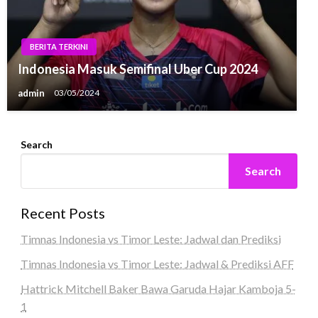
BERITA TERKINI
Indonesia Masuk Semifinal Uber Cup 2024
admin
03/05/2024
Search
Search
Recent Posts
Timnas Indonesia vs Timor Leste: Jadwal dan Prediksi
Timnas Indonesia vs Timor Leste: Jadwal & Prediksi AFF
Hattrick Mitchell Baker Bawa Garuda Hajar Kamboja 5-
1