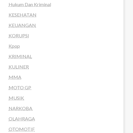
Hukum Dan Kriminal
KESEHATAN
KEUANGAN
KORUPSI
Kpop
KRIMINAL
KULINER
MMA
MOTO GP
MUSIK
NARKOBA
OLAHRAGA
OTOMOTIF