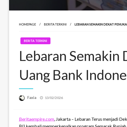
HOMEPAGE
BERITA TERKINI
LEBARAN SEMAKIN DEKAT PENUKA
BERITA TERKINI
Lebaran Semakin 
Uang Bank Indone
Posted
Faxia
13/02/2026
on
Beritaempire.com
, Jakarta – Lebaran Terus menjadi De
BI) kembali memperkenalkan program Semarak Rupiah R