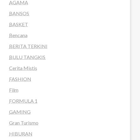
AGAMA
BANSOS
BASKET
Bencana
BERITA TERKINI
BULU TANGKIS
Cerita Mistis
FASHION
Film
FORMULA 1
GAMING
Gran Turismo
HIBURAN