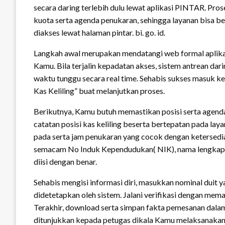
secara daring terlebih dulu lewat aplikasi PINTAR. Pro
kuota serta agenda penukaran, sehingga layanan bisa ber
diakses lewat halaman pintar. bi. go. id.
Langkah awal merupakan mendatangi web formal aplikasi
Kamu. Bila terjalin kepadatan akses, sistem antrean dar
waktu tunggu secara real time. Sehabis sukses masuk k
Kas Keliling” buat melanjutkan proses.
Berikutnya, Kamu butuh memastikan posisi serta agend
catatan posisi kas keliling beserta bertepatan pada laya
pada serta jam penukaran yang cocok dengan ketersediaan
semacam No Induk Kependudukan( NIK), nama lengkap, no
diisi dengan benar.
Sehabis mengisi informasi diri, masukkan nominal duit
didetetapkan oleh sistem. Jalani verifikasi dengan me
Terakhir, download serta simpan fakta pemesanan dalam 
ditunjukkan kepada petugas dikala Kamu melaksanakan