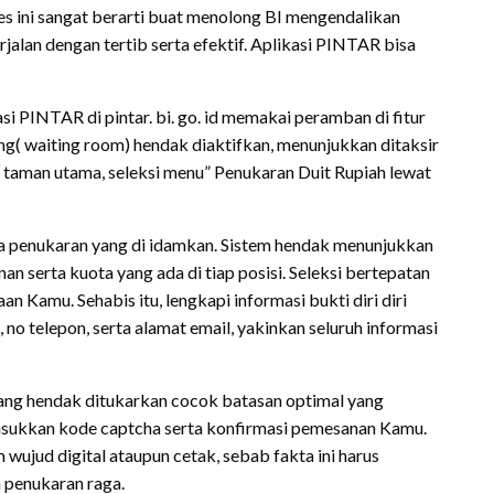
ses ini sangat berarti buat menolong BI mengendalikan
jalan dengan tertib serta efektif. Aplikasi PINTAR bisa
 PINTAR di pintar. bi. go. id memakai peramban di fitur
ing( waiting room) hendak diaktifkan, menunjukkan ditaksir
e taman utama, seleksi menu” Penukaran Duit Rupiah lewat
a penukaran yang di idamkan. Sistem hendak menunjukkan
nan serta kuota yang ada di tiap posisi. Seleksi bertepatan
 Kamu. Sehabis itu, lengkapi informasi bukti diri diri
 telepon, serta alamat email, yakinkan seluruh informasi
 yang hendak ditukarkan cocok batasan optimal yang
masukkan kode captcha serta konfirmasi pemesanan Kamu.
wujud digital ataupun cetak, sebab fakta ini harus
 penukaran raga.