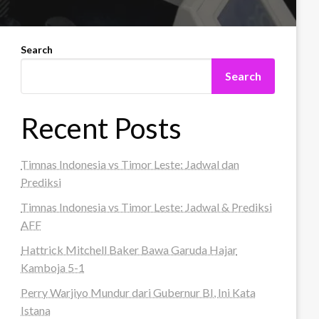
Search
Search
Recent Posts
Timnas Indonesia vs Timor Leste: Jadwal dan
Prediksi
Timnas Indonesia vs Timor Leste: Jadwal & Prediksi
AFF
Hattrick Mitchell Baker Bawa Garuda Hajar
Kamboja 5-1
Perry Warjiyo Mundur dari Gubernur BI, Ini Kata
Istana