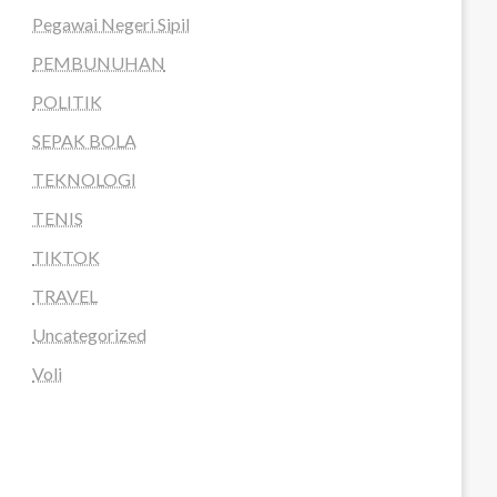
Pegawai Negeri Sipil
PEMBUNUHAN
POLITIK
SEPAK BOLA
TEKNOLOGI
TENIS
TIKTOK
TRAVEL
Uncategorized
Voli