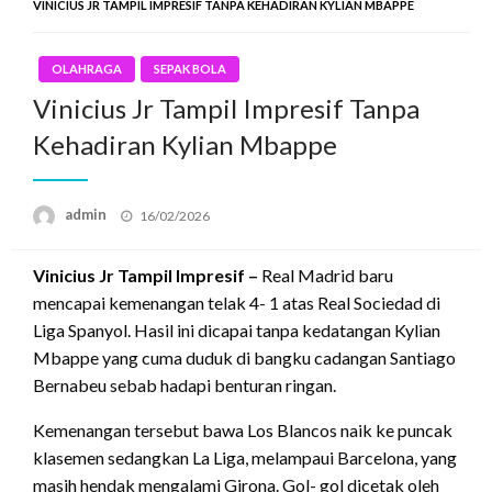
VINICIUS JR TAMPIL IMPRESIF TANPA KEHADIRAN KYLIAN MBAPPE
OLAHRAGA
SEPAK BOLA
Vinicius Jr Tampil Impresif Tanpa
Kehadiran Kylian Mbappe
Posted
admin
16/02/2026
on
Vinicius Jr Tampil Impresif –
Real Madrid baru
mencapai kemenangan telak 4- 1 atas Real Sociedad di
Liga Spanyol. Hasil ini dicapai tanpa kedatangan Kylian
Mbappe yang cuma duduk di bangku cadangan Santiago
Bernabeu sebab hadapi benturan ringan.
Kemenangan tersebut bawa Los Blancos naik ke puncak
klasemen sedangkan La Liga, melampaui Barcelona, yang
masih hendak mengalami Girona. Gol- gol dicetak oleh