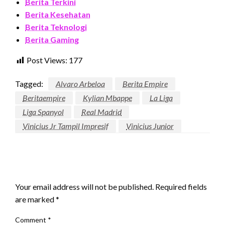
Berita Terkini
Berita Kesehatan
Berita Teknologi
Berita Gaming
Post Views:
177
Tagged:
Alvaro Arbeloa
Berita Empire
Beritaempire
Kylian Mbappe
La Liga
Liga Spanyol
Real Madrid
Vinicius Jr Tampil Impresif
Vinicius Junior
LEAVE A RESPONSE
Your email address will not be published.
Required fields
are marked
*
Comment
*