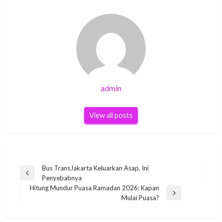
admin
View all posts
Post
Bus TransJakarta Keluarkan Asap, Ini
Previous
Penyebabnya
navigation
Post
Hitung Mundur Puasa Ramadan 2026: Kapan
Next
Mulai Puasa?
Post