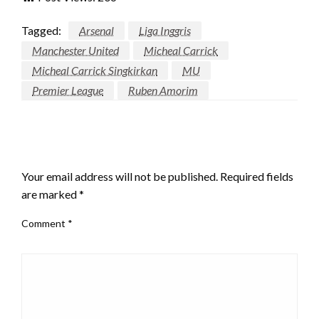
Tagged:
Arsenal
Liga Inggris
Manchester United
Micheal Carrick
Micheal Carrick Singkirkan
MU
Premier League
Ruben Amorim
LEAVE A RESPONSE
Your email address will not be published.
Required fields
are marked
*
Comment
*