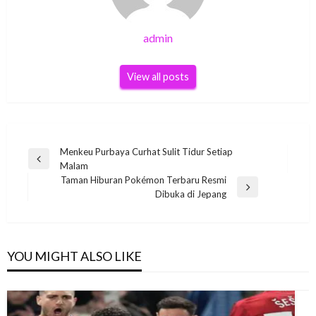
admin
View all posts
Post
Menkeu Purbaya Curhat Sulit Tidur Setiap
Previous
Malam
navigation
Post
Taman Hiburan Pokémon Terbaru Resmi
Next
Dibuka di Jepang
Post
YOU MIGHT ALSO LIKE