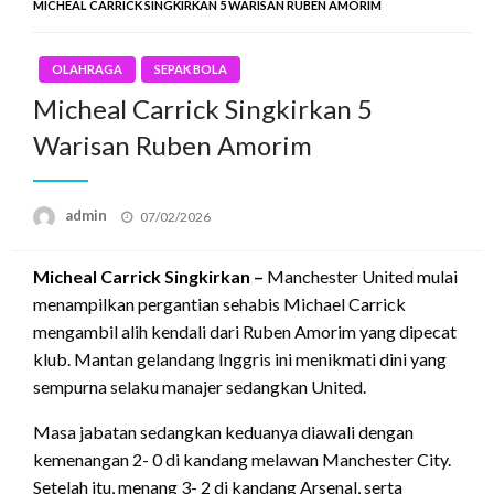
MICHEAL CARRICK SINGKIRKAN 5 WARISAN RUBEN AMORIM
OLAHRAGA
SEPAK BOLA
Micheal Carrick Singkirkan 5
Warisan Ruben Amorim
Posted
admin
07/02/2026
on
Micheal Carrick Singkirkan –
Manchester United mulai
menampilkan pergantian sehabis Michael Carrick
mengambil alih kendali dari Ruben Amorim yang dipecat
klub. Mantan gelandang Inggris ini menikmati dini yang
sempurna selaku manajer sedangkan United.
Masa jabatan sedangkan keduanya diawali dengan
kemenangan 2- 0 di kandang melawan Manchester City.
Setelah itu, menang 3- 2 di kandang Arsenal, serta