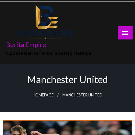
Skip
to
content
Berita Empire
Update Berita Terbaru Setiap Harinya
Manchester United
HOMEPAGE
MANCHESTER UNITED