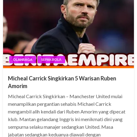
OLAHRAGA
SEPAK BOLA
Micheal Carrick Singkirkan 5 Warisan Ruben
Amorim
Micheal Carrick Singkirkan – Manchester United mulai
menampilkan pergantian sehabis Michael Carrick
mengambil alih kendali dari Ruben Amorim yang dipecat
klub. Mantan gelandang Inggris ini menikmati dini yang
sempurna selaku manajer sedangkan United. Masa
jabatan sedangkan keduanya diawali dengan