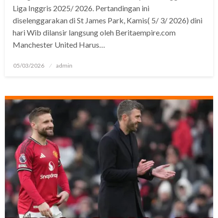
Liga Inggris 2025/ 2026. Pertandingan ini
diselenggarakan di St James Park, Kamis( 5/ 3/ 2026) dini
hari Wib dilansir langsung oleh Beritaempire.com
Manchester United Harus…
Posted
05/03/2026
admin
on