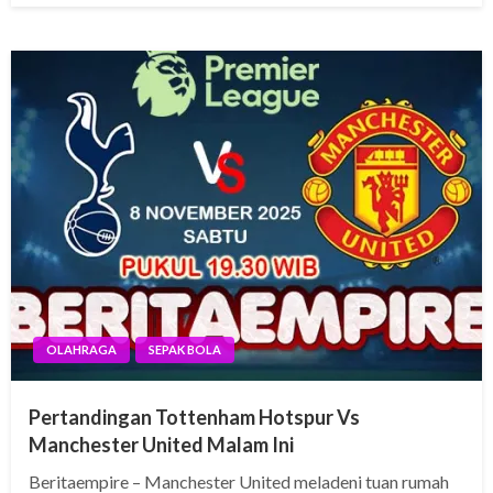
OLAHRAGA
SEPAK BOLA
Pertandingan Tottenham Hotspur Vs
Manchester United Malam Ini
Beritaempire – Manchester United meladeni tuan rumah