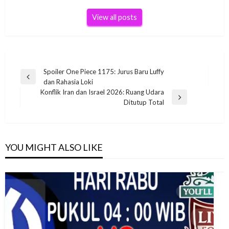
View all posts
Post
Spoiler One Piece 1175: Jurus Baru Luffy
Previous
dan Rahasia Loki
navigation
Post
Konflik Iran dan Israel 2026: Ruang Udara
Next
Ditutup Total
Post
YOU MIGHT ALSO LIKE