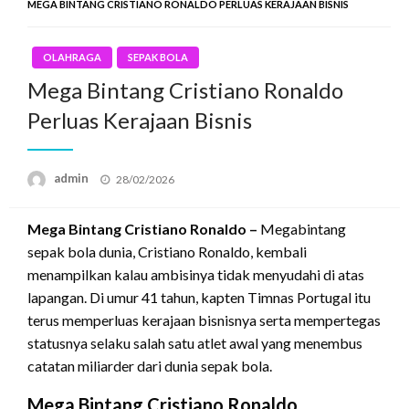
MEGA BINTANG CRISTIANO RONALDO PERLUAS KERAJAAN BISNIS
OLAHRAGA
SEPAK BOLA
Mega Bintang Cristiano Ronaldo
Perluas Kerajaan Bisnis
Posted
admin
28/02/2026
on
Mega Bintang Cristiano Ronaldo –
Megabintang
sepak bola dunia, Cristiano Ronaldo, kembali
menampilkan kalau ambisinya tidak menyudahi di atas
lapangan. Di umur 41 tahun, kapten Timnas Portugal itu
terus memperluas kerajaan bisnisnya serta mempertegas
statusnya selaku salah satu atlet awal yang menembus
catatan miliarder dari dunia sepak bola.
Mega Bintang Cristiano Ronaldo