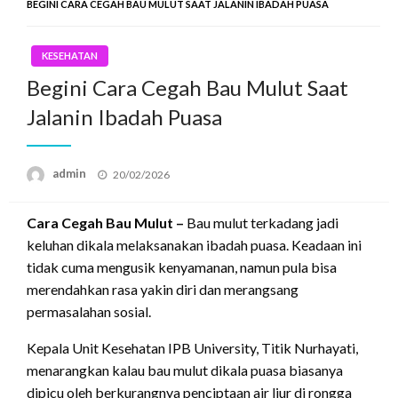
BEGINI CARA CEGAH BAU MULUT SAAT JALANIN IBADAH PUASA
KESEHATAN
Begini Cara Cegah Bau Mulut Saat
Jalanin Ibadah Puasa
Posted
admin
20/02/2026
on
Cara Cegah Bau Mulut –
Bau mulut terkadang jadi
keluhan dikala melaksanakan ibadah puasa. Keadaan ini
tidak cuma mengusik kenyamanan, namun pula bisa
merendahkan rasa yakin diri dan merangsang
permasalahan sosial.
Kepala Unit Kesehatan IPB University, Titik Nurhayati,
menarangkan kalau bau mulut dikala puasa biasanya
dipicu oleh berkurangnya penciptaan air liur di rongga