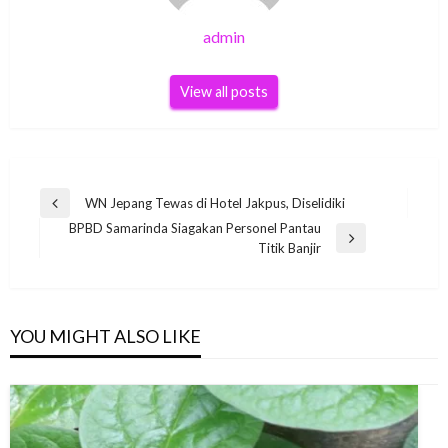
admin
View all posts
Post
WN Jepang Tewas di Hotel Jakpus, Diselidiki
Previous
navigation
BPBD Samarinda Siagakan Personel Pantau
Post
Next
Titik Banjir
Post
YOU MIGHT ALSO LIKE