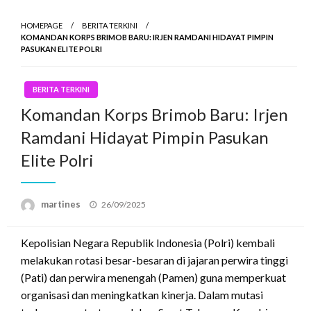
HOMEPAGE
BERITA TERKINI
KOMANDAN KORPS BRIMOB BARU: IRJEN RAMDANI HIDAYAT PIMPIN
PASUKAN ELITE POLRI
BERITA TERKINI
Komandan Korps Brimob Baru: Irjen
Ramdani Hidayat Pimpin Pasukan
Elite Polri
Posted
martines
26/09/2025
on
Kepolisian Negara Republik Indonesia (Polri) kembali
melakukan rotasi besar-besaran di jajaran perwira tinggi
(Pati) dan perwira menengah (Pamen) guna memperkuat
organisasi dan meningkatkan kinerja.
Dalam mutasi