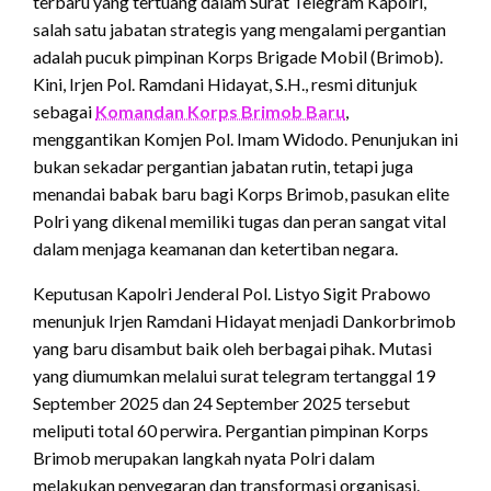
terbaru yang tertuang dalam Surat Telegram Kapolri,
salah satu jabatan strategis yang mengalami pergantian
adalah pucuk pimpinan Korps Brigade Mobil (Brimob).
Kini, Irjen Pol.
Ramdani Hidayat, S.H., resmi ditunjuk
sebagai
Komandan Korps Brimob Baru
,
menggantikan Komjen Pol.
Imam Widodo. Penunjukan ini
bukan sekadar pergantian jabatan rutin, tetapi juga
menandai babak baru bagi Korps Brimob, pasukan elite
Polri yang dikenal memiliki tugas dan peran sangat vital
dalam menjaga keamanan dan ketertiban negara.
Keputusan Kapolri Jenderal Pol.
Listyo Sigit Prabowo
menunjuk Irjen Ramdani Hidayat menjadi Dankorbrimob
yang baru disambut baik oleh berbagai pihak.
Mutasi
yang diumumkan melalui surat telegram tertanggal 19
September 2025 dan 24 September 2025 tersebut
meliputi total 60 perwira.
Pergantian pimpinan Korps
Brimob merupakan langkah nyata Polri dalam
melakukan penyegaran dan transformasi organisasi.