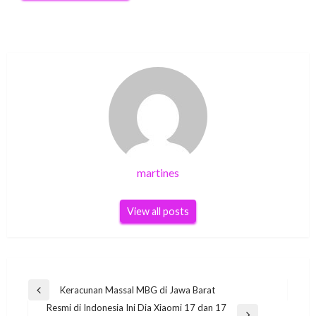
martines
View all posts
Post
Keracunan Massal MBG di Jawa Barat
Previous
navigation
Resmi di Indonesia Ini Dia Xiaomi 17 dan 17
Post