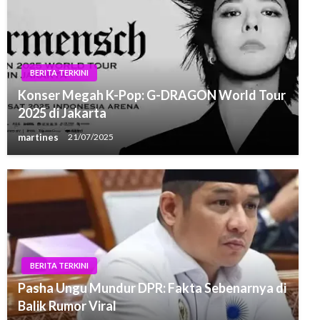
BERITA TERKINI
Konser Megah K-Pop: G-DRAGON World Tour
2025 di Jakarta
martines
21/07/2025
BERITA TERKINI
Pasha Ungu Mundur DPR: Fakta Sebenarnya di
Balik Rumor Viral