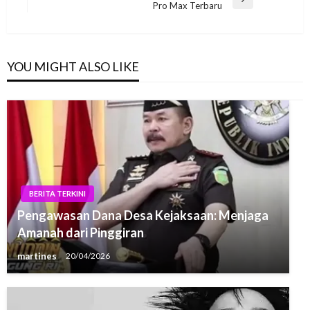
Next
Pro Max Terbaru
Post
YOU MIGHT ALSO LIKE
BERITA TERKINI
Pengawasan Dana Desa Kejaksaan: Menjaga
Amanah dari Pinggiran
martines
20/04/2026