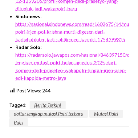
12-1259206/profil-komjen-dedi-prasetyo-yang-
ditunjuk-jadi-wakapolri-baru
Sindonews:
https://nasional.sindonews.com/read/1602675/14/mutasi
polri-irjen-pol-krishna-murti-digeser-dari-
kadivhubinter-jadi-sahlijemen-kapolri-1754399315
Radar Solo:
https://radarsolo.jawapos.com/nasional/846397150/dafta
lengkap-mutasi-polri-bulan-agustus-2025-dari-
komjen-dedi-prasetyo-wakapolri-hingga-irjen-asep-
edi-kapolda-metro-jaya
Post Views:
244
Tagged:
Berita Terkini
daftar lengkap mutasi Polri terbaru
Mutasi Polri
Polri