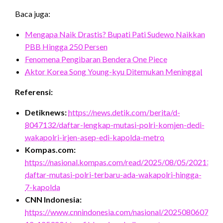
Baca juga:
Mengapa Naik Drastis? Bupati Pati Sudewo Naikkan
PBB Hingga 250 Persen
Fenomena Pengibaran Bendera One Piece
Aktor Korea Song Young-kyu Ditemukan Meninggal
Referensi:
Detiknews:
https://news.detik.com/berita/d-
8047132/daftar-lengkap-mutasi-polri-komjen-dedi-
wakapolri-irjen-asep-edi-kapolda-metro
Kompas.com:
https://nasional.kompas.com/read/2025/08/05/20213321
daftar-mutasi-polri-terbaru-ada-wakapolri-hingga-
7-kapolda
CNN Indonesia:
https://www.cnnindonesia.com/nasional/2025080607360