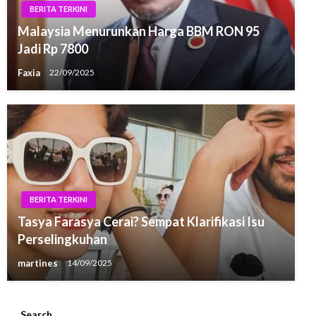
BERITA TERKINI
Malaysia Menurunkan Harga BBM RON 95
Jadi Rp 7800
Faxia
22/09/2025
BERITA TERKINI
Tasya Farasya Cerai? Sempat Klarifikasi Isu
Perselingkuhan
martines
14/09/2025
Search