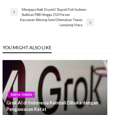
Post
Mengapa Naik Drastis? Bupati Pati Sudewo
Previous
Naikkan PBB Hingga 250 Persen
navigation
Post
Karyawan Warung Sate Ditemukan Tewas
Next
Lampung Utara
Post
YOU MIGHT ALSO LIKE
BERITA TERKINI
Grok AI di Indonesia Kembali Dibuka dengan
Pengawasan Ketat