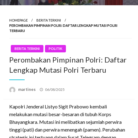
HOMEPAGE
BERITA TERKINI
PEROMBAKAN PIMPINAN POLRI: DAFTAR LENGKAP MUTASI POLRI
TERBARU
BERITA TERKINI
POLITIK
Perombakan Pimpinan Polri: Daftar
Lengkap Mutasi Polri Terbaru
Posted
martines
06/08/2025
on
Kapolri Jenderal Listyo Sigit Prabowo kembali
melakukan mutasi besar-besaran di tubuh Korps
Bhayangkara.
Mutasi ini melibatkan sejumlah perwira
tinggi (pati) dan perwira menengah (pamen).
Perubahan
strategis ini tertuang dalam Surat Telegram dengan