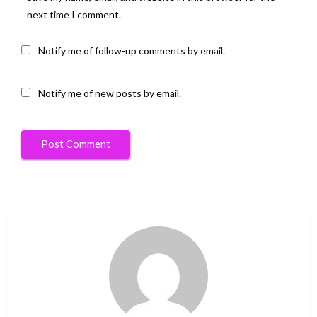
next time I comment.
Notify me of follow-up comments by email.
Notify me of new posts by email.