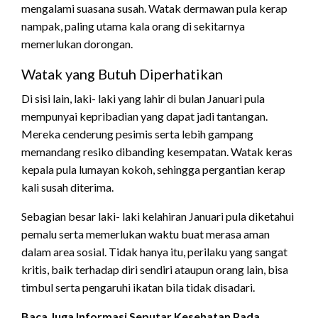
mengalami suasana susah. Watak dermawan pula kerap
nampak, paling utama kala orang di sekitarnya
memerlukan dorongan.
Watak yang Butuh Diperhatikan
Di sisi lain, laki- laki yang lahir di bulan Januari pula
mempunyai kepribadian yang dapat jadi tantangan.
Mereka cenderung pesimis serta lebih gampang
memandang resiko dibanding kesempatan. Watak keras
kepala pula lumayan kokoh, sehingga pergantian kerap
kali susah diterima.
Sebagian besar laki- laki kelahiran Januari pula diketahui
pemalu serta memerlukan waktu buat merasa aman
dalam area sosial. Tidak hanya itu, perilaku yang sangat
kritis, baik terhadap diri sendiri ataupun orang lain, bisa
timbul serta pengaruhi ikatan bila tidak disadari.
Baca Juga Informasi Seputar Kesehatan Pada