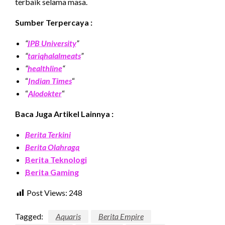
terbaik selama masa.
Sumber Terpercaya :
“
IPB University
”
“
tariqhalalmeats
”
“
healthline
“
“
Indian Times
“
“
Alodokter
“
Baca Juga Artikel Lainnya :
Berita Terkini
Berita Olahraga
Berita Teknologi
Berita Gaming
Post Views:
248
Tagged:
Aquaris
Berita Empire