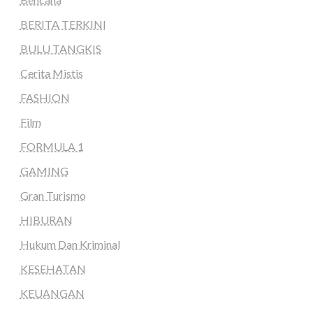
BERITA TERKINI
BULU TANGKIS
Cerita Mistis
FASHION
Film
FORMULA 1
GAMING
Gran Turismo
HIBURAN
Hukum Dan Kriminal
KESEHATAN
KEUANGAN