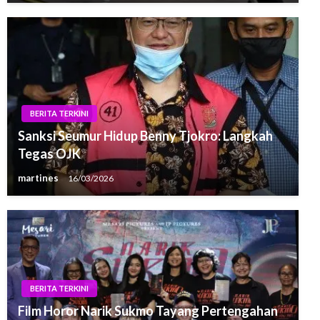
BERITA TERKINI
Sanksi Seumur Hidup Benny Tjokro: Langkah
Tegas OJK
martines
16/03/2026
BERITA TERKINI
Film Horor Narik Sukmo Tayang Pertengahan