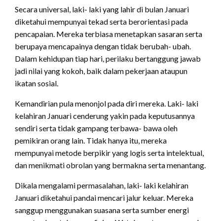
Secara universal, laki- laki yang lahir di bulan Januari
diketahui mempunyai tekad serta berorientasi pada
pencapaian. Mereka terbiasa menetapkan sasaran serta
berupaya mencapainya dengan tidak berubah- ubah.
Dalam kehidupan tiap hari, perilaku bertanggung jawab
jadi nilai yang kokoh, baik dalam pekerjaan ataupun
ikatan sosial.
Kemandirian pula menonjol pada diri mereka. Laki- laki
kelahiran Januari cenderung yakin pada keputusannya
sendiri serta tidak gampang terbawa- bawa oleh
pemikiran orang lain. Tidak hanya itu, mereka
mempunyai metode berpikir yang logis serta intelektual,
dan menikmati obrolan yang bermakna serta menantang.
Dikala mengalami permasalahan, laki- laki kelahiran
Januari diketahui pandai mencari jalur keluar. Mereka
sanggup menggunakan suasana serta sumber energi