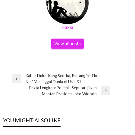
Faxia
View all posts
Post
Kabar Duka: Kang Seo-ha, Bintang ‘In The
Previous
Net’ Meninggal Dunia di Usia 31
navigation
Post
Fakta Lengkap: Polemik Seputar Ijazah
Next
Mantan Presiden Joko Widodo
Post
YOU MIGHT ALSO LIKE