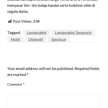
menyasar tim- tim balap handal serta kolektor elite di
segala dunia.
Post Views:
234
Tagged:
Lamborghini
Lamborghini Temerario
Mobil
Otomotif
Sportscar
LEAVE A RESPONSE
Your email address will not be published.
Required fields
are marked
*
Comment
*