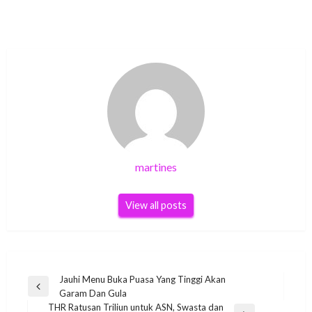
martines
View all posts
Post
Jauhi Menu Buka Puasa Yang Tinggi Akan
Previous
Garam Dan Gula
navigation
Post
THR Ratusan Triliun untuk ASN, Swasta dan