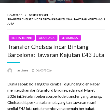
HOMEPAGE
BERITA TERKINI
TRANSFER CHELSEA INCAR BINTANG BARCELONA: TAWARAN KEJUTAN £43
JUTA
BERITA TERKINI
OLAHRAGA
SEPAK BOLA
Transfer Chelsea Incar Bintang
Barcelona: Tawaran Kejutan £43 Juta
Posted
martines
06/03/2026
on
Dunia sepak bola Inggris kembali diguncang oleh kabar
mengejutkan dari Stamford Bridge pada awal Maret
2026 ini. Setelah beberapa periode transfer yang tenang,
Chelsea dilaporkan telah melayangkan tawaran resmi
senilai £43 juta untuk memboyong pemain berbakat