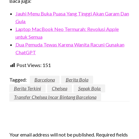
Baca juga:
Jauhi Menu Buka Puasa Yang Tinggi Akan Garam Dan
Gula
Laptop MacBook Neo Termurah: Revolusi Apple
untuk Semua
Dua Pemuda Tewas Karena Wanita Racuni Gunakan
ChatGPT
Post Views:
151
Tagged:
Barcelona
Berita Bola
Berita Terkini
Chelsea
Sepak Bola
Transfer Chelsea Incar Bintang Barcelona
LEAVE A RESPONSE
Your email address will not be published.
Required fields