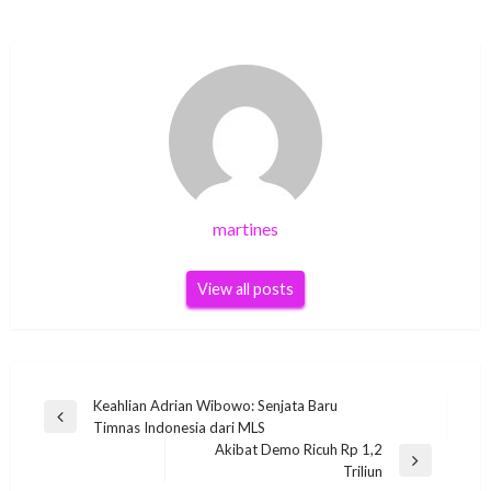
martines
View all posts
Post
Keahlian Adrian Wibowo: Senjata Baru
Previous
Timnas Indonesia dari MLS
navigation
Post
Akibat Demo Ricuh Rp 1,2
Next
Triliun