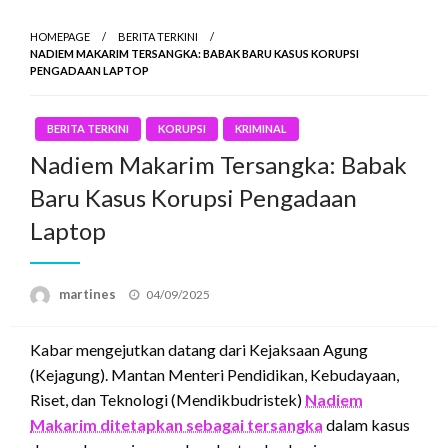
HOMEPAGE
BERITA TERKINI
NADIEM MAKARIM TERSANGKA: BABAK BARU KASUS KORUPSI
PENGADAAN LAPTOP
BERITA TERKINI
KORUPSI
KRIMINAL
Nadiem Makarim Tersangka: Babak
Baru Kasus Korupsi Pengadaan
Laptop
Posted
martines
04/09/2025
on
Kabar mengejutkan datang dari Kejaksaan Agung
(Kejagung).
Mantan Menteri Pendidikan, Kebudayaan,
Riset, dan Teknologi (Mendikbudristek)
Nadiem
Makarim ditetapkan sebagai tersangka
dalam kasus