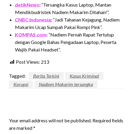
detikNews
:
“Tersangka Kasus Laptop, Mantan
Mendikbudristek Nadiem Makarim Ditahan!”.
CNBC Indonesia
:
“Jadi Tahanan Kejagung, Nadiem
Makarim Ucap Sumpah Pakai Rompi Pink”.
KOMPAS.com
:
“Nadiem Pernah Rapat Tertutup
dengan Google Bahas Pengadaan Laptop, Peserta
Wajib Pakai Headset”.
Post Views:
213
Tagged:
Berita Terkini
Kasus Kriminal
Korupsi
Nadiem Makarim tersangka
LEAVE A RESPONSE
Your email address will not be published.
Required fields
are marked
*