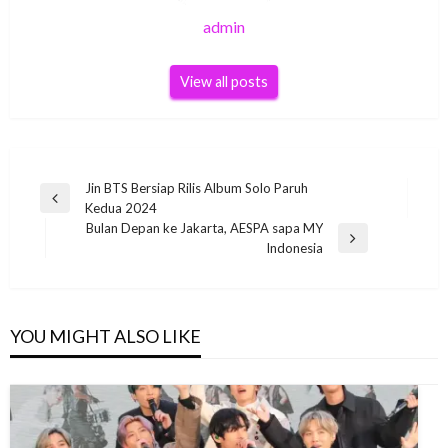
admin
View all posts
Post
Jin BTS Bersiap Rilis Album Solo Paruh
Previous
Kedua 2024
navigation
Post
Bulan Depan ke Jakarta, AESPA sapa MY
Next
Indonesia
Post
YOU MIGHT ALSO LIKE