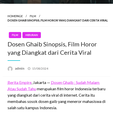
HOMEPAGE
FILM
DOSEN GHAIB SINOPSIS, FILM HOROR YANG DIANGKAT DARI CERITA VIRAL
FILM
HIBURAN
Dosen Ghaib Sinopsis, Film Horor
yang Diangkat dari Cerita Viral
Posted
admin
15/08/2024
on
Berita Empire
, Jakarta —
Dosen Ghaib : Sudah Malam
Atau Sudah Tahu
merupakan film horor Indonesia terbaru
yang diangkat dari cerita viral di internet. Cerita itu
membahas sosok dosen gaib yang meneror mahasiswa di
salah satu kampus Indonesia.