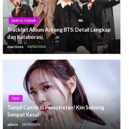
BERITA TERKINI
Tracklist Album Arirang BTS: Detail Lengkap
dan Kolaborasi
martines
04/03/2026
FILM
Tampil Cantik di Pemotretan! Kim Sejeong
Sempat Kesal!
admin
28/08/2024