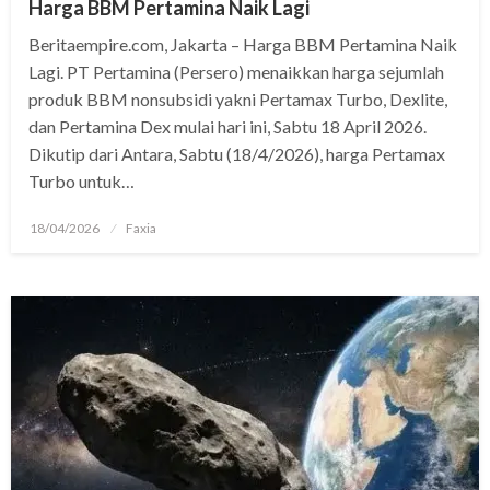
Harga BBM Pertamina Naik Lagi
Beritaempire.com, Jakarta – Harga BBM Pertamina Naik
Lagi. PT Pertamina (Persero) menaikkan harga sejumlah
produk BBM nonsubsidi yakni Pertamax Turbo, Dexlite,
dan Pertamina Dex mulai hari ini, Sabtu 18 April 2026.
Dikutip dari Antara, Sabtu (18/4/2026), harga Pertamax
Turbo untuk…
Posted
18/04/2026
Faxia
on