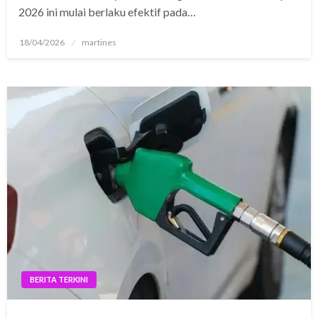
2026 ini mulai berlaku efektif pada…
Posted
18/04/2026
martines
on
BERITA TERKINI