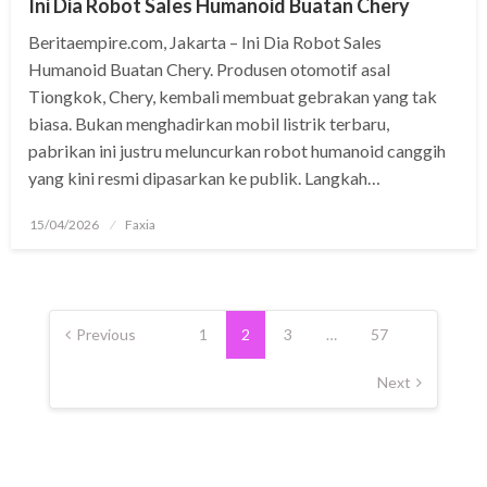
Ini Dia Robot Sales Humanoid Buatan Chery
Beritaempire.com, Jakarta – Ini Dia Robot Sales
Humanoid Buatan Chery. Produsen otomotif asal
Tiongkok, Chery, kembali membuat gebrakan yang tak
biasa. Bukan menghadirkan mobil listrik terbaru,
pabrikan ini justru meluncurkan robot humanoid canggih
yang kini resmi dipasarkan ke publik. Langkah…
Posted
15/04/2026
Faxia
on
Posts
pagination
Previous
1
2
3
…
57
Next