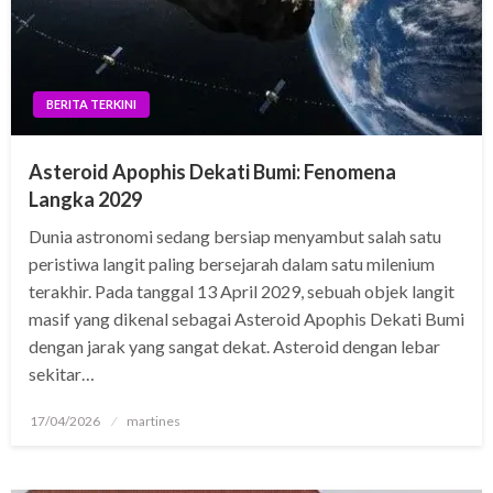
BERITA TERKINI
Asteroid Apophis Dekati Bumi: Fenomena
Langka 2029
Dunia astronomi sedang bersiap menyambut salah satu
peristiwa langit paling bersejarah dalam satu milenium
terakhir. Pada tanggal 13 April 2029, sebuah objek langit
masif yang dikenal sebagai Asteroid Apophis Dekati Bumi
dengan jarak yang sangat dekat. Asteroid dengan lebar
sekitar…
Posted
17/04/2026
martines
on