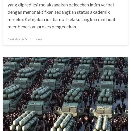
yang diprediksi melaksanakan pelecehan intim verbal
dengan menonaktifkan sedangkan status akademik
mereka. Kebijakan ini diambil selaku langkah dini buat
membenarkan proses pengecekan…
Posted
16/04/2026
Faxia
on