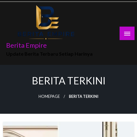
Skip
to
content
Berita Empire
Update Berita Terbaru Setiap Harinya
BERITA TERKINI
HOMEPAGE
BERITA TERKINI