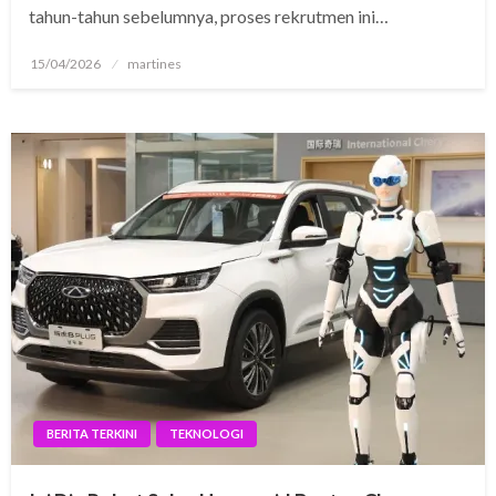
tahun-tahun sebelumnya, proses rekrutmen ini…
Posted
15/04/2026
martines
on
BERITA TERKINI
TEKNOLOGI