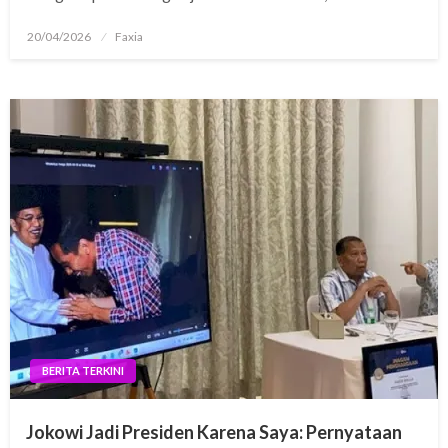
Posted
20/04/2026
Faxia
on
BERITA TERKINI
Jokowi Jadi Presiden Karena Saya: Pernyataan