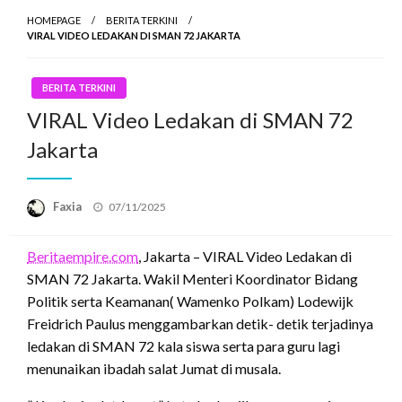
HOMEPAGE
BERITA TERKINI
VIRAL VIDEO LEDAKAN DI SMAN 72 JAKARTA
BERITA TERKINI
VIRAL Video Ledakan di SMAN 72
Jakarta
Posted
Faxia
07/11/2025
on
Beritaempire.com
, Jakarta – VIRAL Video Ledakan di
SMAN 72 Jakarta. Wakil Menteri Koordinator Bidang
Politik serta Keamanan( Wamenko Polkam) Lodewijk
Freidrich Paulus menggambarkan detik- detik terjadinya
ledakan di SMAN 72 kala siswa serta para guru lagi
menunaikan ibadah salat Jumat di musala.