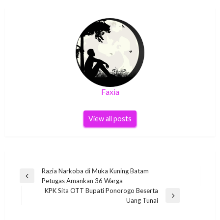
Faxia
View all posts
Post
Razia Narkoba di Muka Kuning Batam
Previous
Petugas Amankan 36 Warga
navigation
Post
KPK Sita OTT Bupati Ponorogo Beserta
Next
Uang Tunai
Post