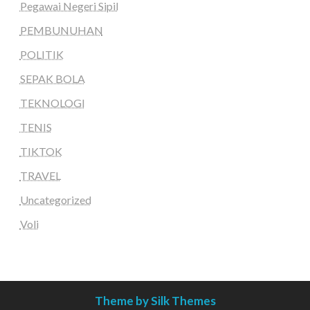
Pegawai Negeri Sipil
PEMBUNUHAN
POLITIK
SEPAK BOLA
TEKNOLOGI
TENIS
TIKTOK
TRAVEL
Uncategorized
Voli
Theme by Silk Themes