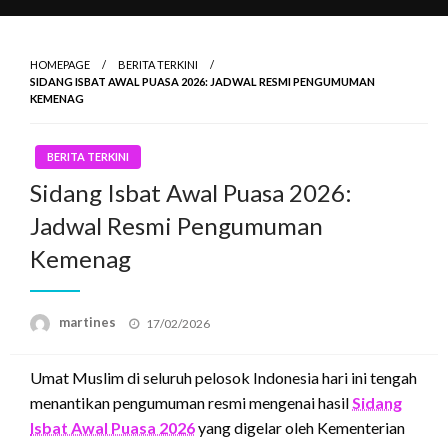
HOMEPAGE
BERITA TERKINI
SIDANG ISBAT AWAL PUASA 2026: JADWAL RESMI PENGUMUMAN
KEMENAG
BERITA TERKINI
Sidang Isbat Awal Puasa 2026:
Jadwal Resmi Pengumuman
Kemenag
Posted
martines
17/02/2026
on
Umat Muslim di seluruh pelosok Indonesia hari ini tengah
menantikan pengumuman resmi mengenai hasil
Sidang
Isbat Awal Puasa 2026
yang digelar oleh Kementerian