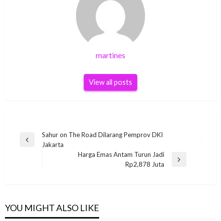
martines
View all posts
Post
Sahur on The Road Dilarang Pemprov DKI
Previous
Jakarta
navigation
Post
Harga Emas Antam Turun Jadi
Next
Rp2,878 Juta
Post
YOU MIGHT ALSO LIKE