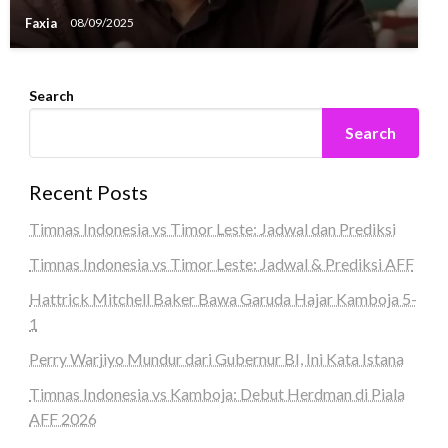
Faxia
08/09/2025
Search
Search
Recent Posts
Timnas Indonesia vs Timor Leste: Jadwal dan Prediksi
Timnas Indonesia vs Timor Leste: Jadwal & Prediksi AFF
Hattrick Mitchell Baker Bawa Garuda Hajar Kamboja 5-
1
Perry Warjiyo Mundur dari Gubernur BI, Ini Kata Istana
Timnas Indonesia vs Kamboja: Debut Herdman di Piala
AFF 2026