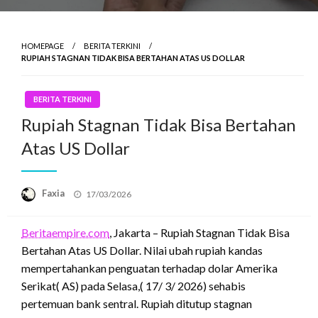
HOMEPAGE
BERITA TERKINI
RUPIAH STAGNAN TIDAK BISA BERTAHAN ATAS US DOLLAR
BERITA TERKINI
Rupiah Stagnan Tidak Bisa Bertahan
Atas US Dollar
Posted
Faxia
17/03/2026
on
Beritaempire.com
, Jakarta – Rupiah Stagnan Tidak Bisa
Bertahan Atas US Dollar. Nilai ubah rupiah kandas
mempertahankan penguatan terhadap dolar Amerika
Serikat( AS) pada Selasa,( 17/ 3/ 2026) sehabis
pertemuan bank sentral. Rupiah ditutup stagnan