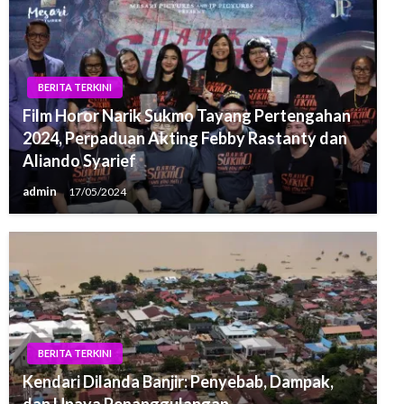
BERITA TERKINI
Film Horor Narik Sukmo Tayang Pertengahan
2024, Perpaduan Akting Febby Rastanty dan
Aliando Syarief
admin
17/05/2024
BERITA TERKINI
Kendari Dilanda Banjir: Penyebab, Dampak,