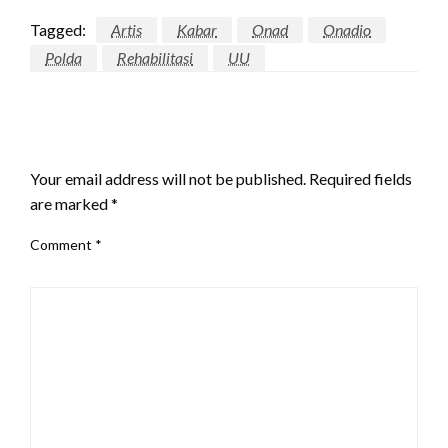
Tagged:
Artis
Kabar
Onad
Onadio
Polda
Rehabilitasi
UU
LEAVE A RESPONSE
Your email address will not be published.
Required fields
are marked
*
Comment
*