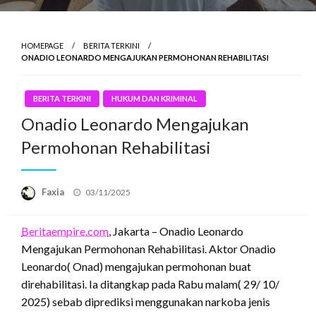
HOMEPAGE
BERITA TERKINI
ONADIO LEONARDO MENGAJUKAN PERMOHONAN REHABILITASI
BERITA TERKINI
HUKUM DAN KRIMINAL
Onadio Leonardo Mengajukan
Permohonan Rehabilitasi
Posted
Faxia
03/11/2025
on
Beritaempire.com
, Jakarta – Onadio Leonardo
Mengajukan Permohonan Rehabilitasi. Aktor Onadio
Leonardo( Onad) mengajukan permohonan buat
direhabilitasi. Ia ditangkap pada Rabu malam( 29/ 10/
2025) sebab diprediksi menggunakan narkoba jenis