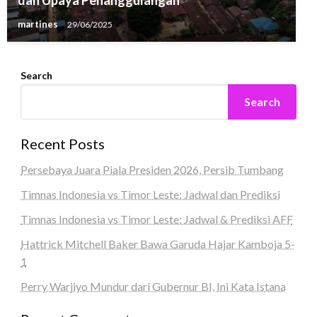
dan Upaya Penanggulangan
martines
29/06/2025
Search
Search
Recent Posts
Persebaya Juara Piala Presiden 2026, Persib Tumbang
Timnas Indonesia vs Timor Leste: Jadwal dan Prediksi
Timnas Indonesia vs Timor Leste: Jadwal & Prediksi AFF
Hattrick Mitchell Baker Bawa Garuda Hajar Kamboja 5-
1
Perry Warjiyo Mundur dari Gubernur BI, Ini Kata Istana