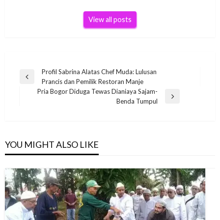
View all posts
Post
Profil Sabrina Alatas Chef Muda: Lulusan
Previous
Prancis dan Pemilik Restoran Manje
navigation
Post
Pria Bogor Diduga Tewas Dianiaya Sajam-
Next
Benda Tumpul
Post
YOU MIGHT ALSO LIKE