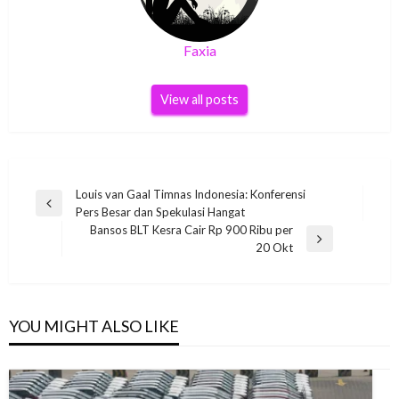
Faxia
View all posts
Post
Louis van Gaal Timnas Indonesia: Konferensi
Previous
Pers Besar dan Spekulasi Hangat
navigation
Post
Bansos BLT Kesra Cair Rp 900 Ribu per
Next
20 Okt
Post
YOU MIGHT ALSO LIKE