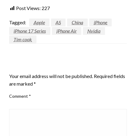
Post Views:
227
Tagged:
Apple
AS
China
iPhone
iPhone 17 Series
iPhone Air
Nvidia
Tim cook
LEAVE A RESPONSE
Your email address will not be published.
Required fields
are marked
*
Comment
*