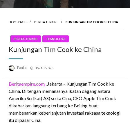
HOMEPAGE
BERITA TERKINI
KUNJUNGAN TIM COOK KE CHINA
BERITA TERKINI
TEKNOLOGI
Kunjungan Tim Cook ke China
Posted
Faxia
19/10/2025
on
Beritaempire.com
, Jakarta – Kunjungan Tim Cook ke
China. Di tengah memanasnya ikatan dagang antara
Amerika Serikat( AS) serta Cina, CEO Apple Tim Cook
dikabarkan langsung terbang ke Beijing buat
membenarkan keberlanjutan investasi raksasa teknologi
itu di pasar Cina.