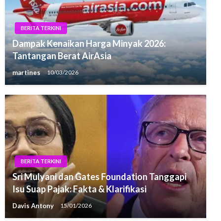
BERITA TERKINI
Dampak Kenaikan Harga Minyak 2026:
Tantangan Berat AirAsia
martines
10/03/2026
BERITA TERKINI
Sri Mulyani dan Gates Foundation Tanggapi
Isu Suap Pajak: Fakta & Klarifikasi
Davis Antony
15/01/2026