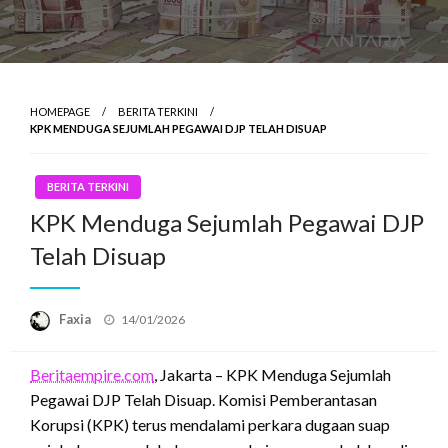
HOMEPAGE
BERITA TERKINI
KPK MENDUGA SEJUMLAH PEGAWAI DJP TELAH DISUAP
BERITA TERKINI
KPK Menduga Sejumlah Pegawai DJP
Telah Disuap
Posted
Faxia
14/01/2026
on
Beritaempire.com
, Jakarta – KPK Menduga Sejumlah
Pegawai DJP Telah Disuap. Komisi Pemberantasan
Korupsi (KPK) terus mendalami perkara dugaan suap