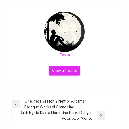
Faxia
View all posts
Post
One Piece Season 2 Netflix: Ancaman
Previous
Baroque Works di Grand Line
navigation
Post
Bukti Nyata Kuasa Florentino Perez Dengan
Next
Pecat Xabi Alonso
Post