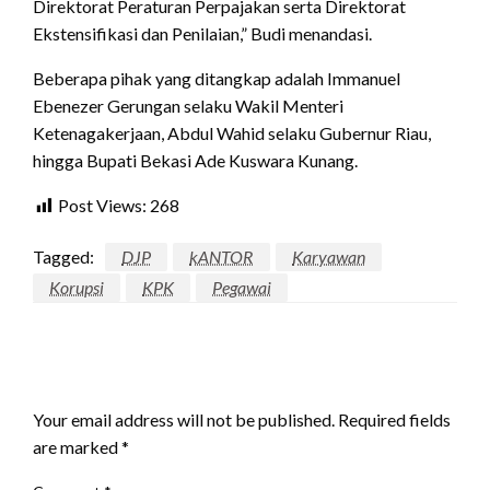
Direktorat Peraturan Perpajakan serta Direktorat
Ekstensifikasi dan Penilaian,” Budi menandasi.
Beberapa pihak yang ditangkap adalah Immanuel
Ebenezer Gerungan selaku Wakil Menteri
Ketenagakerjaan, Abdul Wahid selaku Gubernur Riau,
hingga Bupati Bekasi Ade Kuswara Kunang.
Post Views:
268
Tagged:
DJP
kANTOR
Karyawan
Korupsi
KPK
Pegawai
LEAVE A RESPONSE
Your email address will not be published.
Required fields
are marked
*