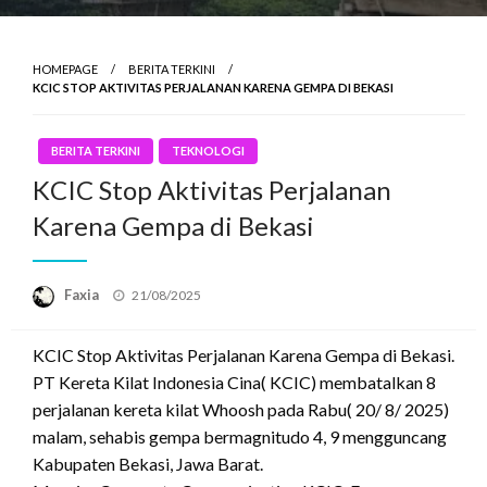
HOMEPAGE
BERITA TERKINI
KCIC STOP AKTIVITAS PERJALANAN KARENA GEMPA DI BEKASI
BERITA TERKINI
TEKNOLOGI
KCIC Stop Aktivitas Perjalanan
Karena Gempa di Bekasi
Posted
Faxia
21/08/2025
on
KCIC Stop Aktivitas Perjalanan Karena Gempa di Bekasi.
PT Kereta Kilat Indonesia Cina( KCIC) membatalkan 8
perjalanan kereta kilat Whoosh pada Rabu( 20/ 8/ 2025)
malam, sehabis gempa bermagnitudo 4, 9 mengguncang
Kabupaten Bekasi, Jawa Barat.