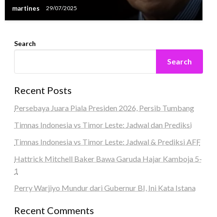
martines
29/07/2025
Search
Search
Recent Posts
Persebaya Juara Piala Presiden 2026, Persib Tumbang
Timnas Indonesia vs Timor Leste: Jadwal dan Prediksi
Timnas Indonesia vs Timor Leste: Jadwal & Prediksi AFF
Hattrick Mitchell Baker Bawa Garuda Hajar Kamboja 5-
1
Perry Warjiyo Mundur dari Gubernur BI, Ini Kata Istana
Recent Comments