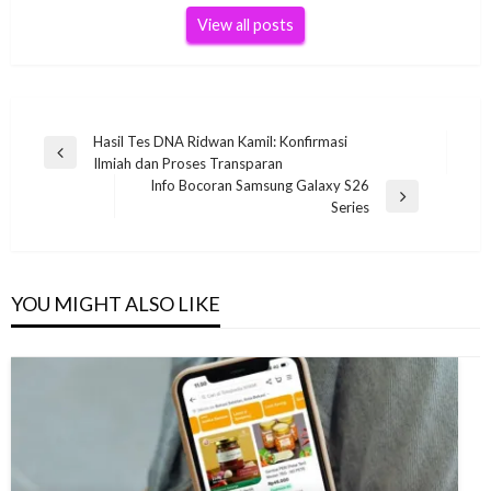
View all posts
Post
Hasil Tes DNA Ridwan Kamil: Konfirmasi
Previous
Ilmiah dan Proses Transparan
navigation
Post
Info Bocoran Samsung Galaxy S26
Next
Series
Post
YOU MIGHT ALSO LIKE