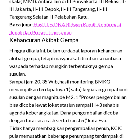
skala( MMI). Antara lain di III Purwakarta, III Bekasi, II-
III Jakarta, II- III Depok, II- III Tangerang, II- III
Tangerang Selatan, II Pelabuhan Ratu.
Baca juga:
Hasil Tes DNA Ridwan Kamil: Konfirmasi
Ilmiah dan Proses Transparan
Kehancuran Akibat Gempa
Hingga dikala ini, belum terdapat laporan kehancuran
akibat gempa, tetapi masyarakat diimbau senantiasa
waspada terhadap mungkin terbentuknya gempa
susulan.
Sampai jam 20. 35 Wib, hasil monitoring BMKG
menampilkan terdapatnya 1( satu) kegiatan gempabumi
susulan dengan magnitude M2, 1 “Proses pengembalian
bisa dicoba lewat loket stasiun sampai H+3 sehabis
agenda keberangkatan. Dana pengembalian dicoba
dengan tata cara cash serta transfer,” kata Eva.
Tidak hanya membagikan pengembalian penuh, KCIC
pula memusatkan beberapa penumpang terdampak di