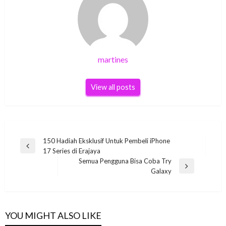
martines
View all posts
Post
150 Hadiah Eksklusif Untuk Pembeli iPhone
Previous
17 Series di Erajaya
navigation
Post
Semua Pengguna Bisa Coba Try
Next
Galaxy
Post
YOU MIGHT ALSO LIKE