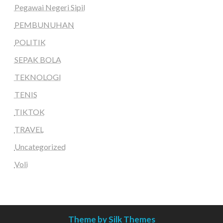
Pegawai Negeri Sipil
PEMBUNUHAN
POLITIK
SEPAK BOLA
TEKNOLOGI
TENIS
TIKTOK
TRAVEL
Uncategorized
Voli
Theme by Silk Themes