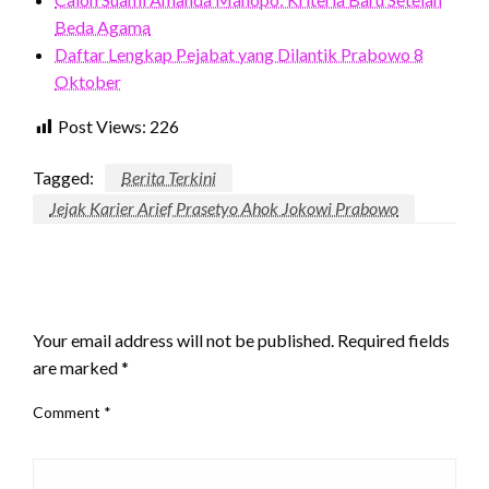
Beda Agama
Daftar Lengkap Pejabat yang Dilantik Prabowo 8
Oktober
Post Views:
226
Tagged:
Berita Terkini
Jejak Karier Arief Prasetyo Ahok Jokowi Prabowo
LEAVE A RESPONSE
Your email address will not be published.
Required fields
are marked
*
Comment
*