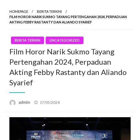
HOMEPAGE
BERITA TERKINI
FILM HOROR NARIK SUKMO TAYANG PERTENGAHAN 2024, PERPADUAN
AKTING FEBBY RASTANTY DAN ALIANDO SYARIEF
BERITA TERKINI
UNCATEGORIZED
Film Horor Narik Sukmo Tayang
Pertengahan 2024, Perpaduan
Akting Febby Rastanty dan Aliando
Syarief
Posted
admin
17/05/2024
on