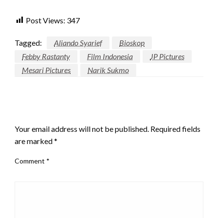
Post Views:
347
Tagged:
Aliando Syarief
Bioskop
Febby Rastanty
Film Indonesia
JP Pictures
Mesari Pictures
Narik Sukmo
LEAVE A RESPONSE
Your email address will not be published.
Required fields
are marked
*
Comment
*