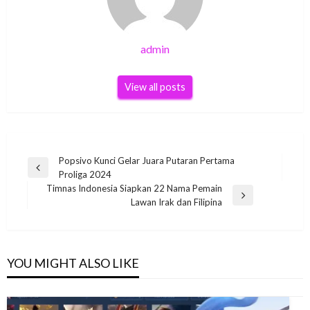
admin
View all posts
Post
Popsivo Kunci Gelar Juara Putaran Pertama
Previous
Proliga 2024
navigation
Post
Timnas Indonesia Siapkan 22 Nama Pemain
Next
Lawan Irak dan Filipina
Post
YOU MIGHT ALSO LIKE