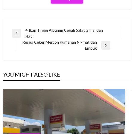
Post
4 Ikan Tinggi Albumin Cegah Sakit Ginjal dan
Previous
Hati
navigation
Post
Resep Ceker Mercon Rumahan Nikmat dan
Next
Empuk
Post
YOU MIGHT ALSO LIKE