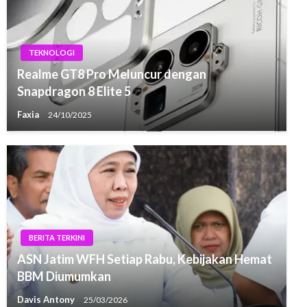
TEKNOLOGI
Realme GT8 Pro Meluncur dengan
Snapdragon 8 Elite 5
Faxia
24/10/2025
BERITA TERKINI
ASN Jatim WFH Setiap Rabu, Kebijakan Hemat
BBM Diumumkan
Davis Antony
25/03/2026