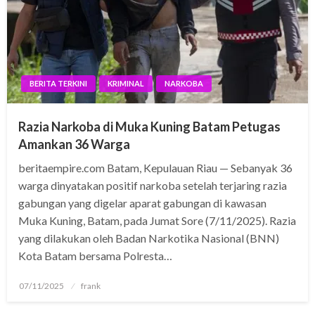
BERITA TERKINI
KRIMINAL
NARKOBA
Razia Narkoba di Muka Kuning Batam Petugas
Amankan 36 Warga
beritaempire.com Batam, Kepulauan Riau — Sebanyak 36
warga dinyatakan positif narkoba setelah terjaring razia
gabungan yang digelar aparat gabungan di kawasan
Muka Kuning, Batam, pada Jumat Sore (7/11/2025). Razia
yang dilakukan oleh Badan Narkotika Nasional (BNN)
Kota Batam bersama Polresta…
Posted
07/11/2025
frank
on