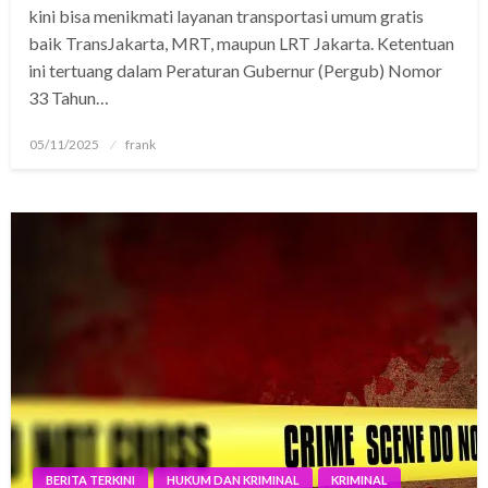
kini bisa menikmati layanan transportasi umum gratis
baik TransJakarta, MRT, maupun LRT Jakarta. Ketentuan
ini tertuang dalam Peraturan Gubernur (Pergub) Nomor
33 Tahun…
Posted
05/11/2025
frank
on
BERITA TERKINI
HUKUM DAN KRIMINAL
KRIMINAL