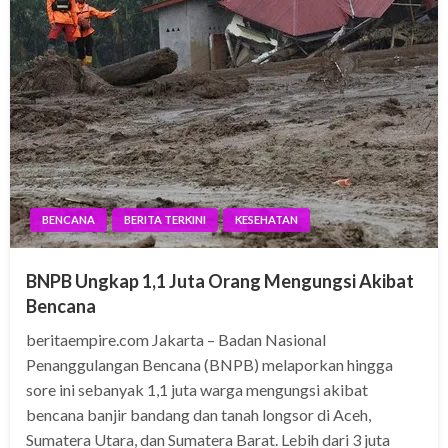
BENCANA
BERITA TERKINI
KESEHATAN
BNPB Ungkap 1,1 Juta Orang Mengungsi Akibat
Bencana
beritaempire.com Jakarta – Badan Nasional
Penanggulangan Bencana (BNPB) melaporkan hingga
sore ini sebanyak 1,1 juta warga mengungsi akibat
bencana banjir bandang dan tanah longsor di Aceh,
Sumatera Utara, dan Sumatera Barat. Lebih dari 3 juta