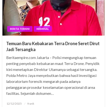
BERITA TERKINI
KRIMINAL
Temuan Baru Kebakaran Terra Drone Seret Dirut
Jadi Tersangka
Beritaempire.com Jakarta – Polisi mengungkap temuan
penting penyebab kebakaran maut Terra Drone. Penyidik
kini menetapkan Direktur Utamanya sebagai tersangka.
Polda Metro Jaya menyebutkan bahwa hasil investigasi
laboratorium forensik mengarah pada adanya
pelanggaran prosedur keselamatan operasional di area
fasilitas. Sejumlah dokumen…
Posted
12/12/2025
frank
on