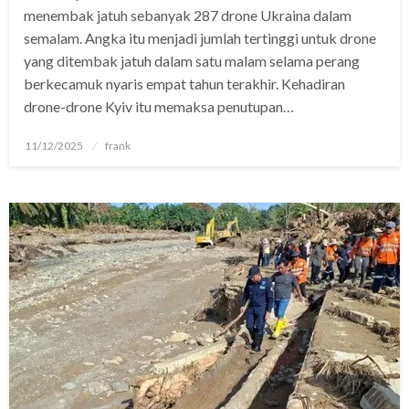
menembak jatuh sebanyak 287 drone Ukraina dalam
semalam. Angka itu menjadi jumlah tertinggi untuk drone
yang ditembak jatuh dalam satu malam selama perang
berkecamuk nyaris empat tahun terakhir. Kehadiran
drone-drone Kyiv itu memaksa penutupan…
Posted
11/12/2025
frank
on