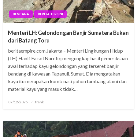
BENCANA
BERITA TERKINI
Menteri LH: Gelondongan Banjir Sumatera Bukan
dari Batang Toru
beritaempire.com Jakarta – Menteri Lingkungan Hidup
(LH) Hanif Faisol Nurofiq mengungkap hasil pemeriksaan
awal terhadap kayu gelondongan yang terseret banjir
bandang di kawasan Tapanuli, Sumut. Dia mengatakan
kayu itu merupakan kombinasi pohon tumbang alami dan
material kayu yang masuk tidak…
Posted
07/12/2025
frank
on