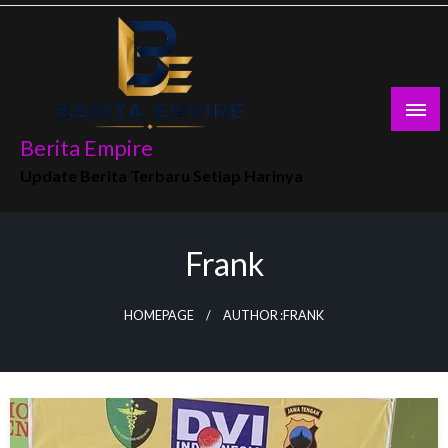
Skip
to
content
Berita Empire
Update Berita Terbaru Setiap Harinya
Frank
HOMEPAGE
AUTHOR :FRANK