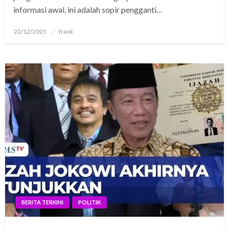
informasi awal, ini adalah sopir pengganti…
Posted
22/12/2025
frank
on
BERITA TERKINI
POLITIK