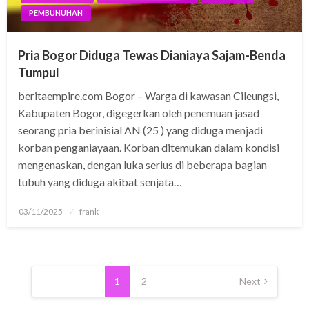
PEMBUNUHAN
Pria Bogor Diduga Tewas Dianiaya Sajam-Benda
Tumpul
beritaempire.com Bogor – Warga di kawasan Cileungsi,
Kabupaten Bogor, digegerkan oleh penemuan jasad
seorang pria berinisial AN (25 ) yang diduga menjadi
korban penganiayaan. Korban ditemukan dalam kondisi
mengenaskan, dengan luka serius di beberapa bagian
tubuh yang diduga akibat senjata…
Posted
03/11/2025
frank
on
Posts
pagination
1
2
Next