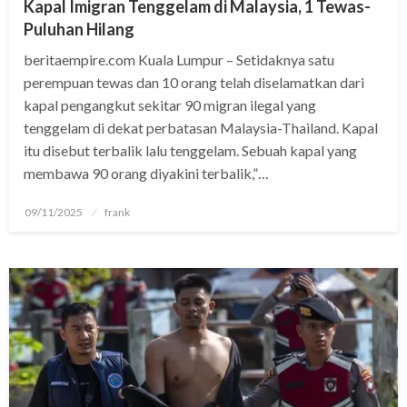
Kapal Imigran Tenggelam di Malaysia, 1 Tewas-
Puluhan Hilang
beritaempire.com Kuala Lumpur – Setidaknya satu
perempuan tewas dan 10 orang telah diselamatkan dari
kapal pengangkut sekitar 90 migran ilegal yang
tenggelam di dekat perbatasan Malaysia-Thailand. Kapal
itu disebut terbalik lalu tenggelam. Sebuah kapal yang
membawa 90 orang diyakini terbalik,”…
Posted
09/11/2025
frank
on