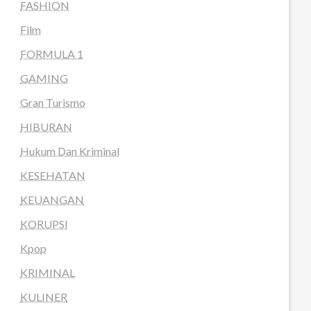
FASHION
Film
FORMULA 1
GAMING
Gran Turismo
HIBURAN
Hukum Dan Kriminal
KESEHATAN
KEUANGAN
KORUPSI
Kpop
KRIMINAL
KULINER