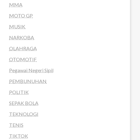
MMA
MOTO GP
MUSIK
NARKOBA
OLAHRAGA
OTOMOTIF
Pegawai Negeri Sipil
PEMBUNUHAN
POLITIK
SEPAK BOLA
TEKNOLOGI
TENIS
TIKTOK