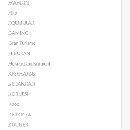
FASHION
Film
FORMULA 1
GAMING
Gran Turismo
HIBURAN
Hukum Dan Kriminal
KESEHATAN
KEUANGAN
KORUPSI
Kpop
KRIMINAL
KULINER