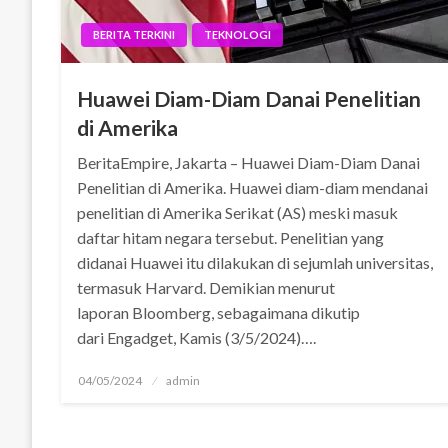
BERITA TERKINI
TEKNOLOGI
Huawei Diam-Diam Danai Penelitian
di Amerika
BeritaEmpire, Jakarta – Huawei Diam-Diam Danai
Penelitian di Amerika. Huawei diam-diam mendanai
penelitian di Amerika Serikat (AS) meski masuk
daftar hitam negara tersebut. Penelitian yang
didanai Huawei itu dilakukan di sejumlah universitas,
termasuk Harvard. Demikian menurut
laporan Bloomberg, sebagaimana dikutip
dari Engadget, Kamis (3/5/2024)….
Posted
04/05/2024
admin
on