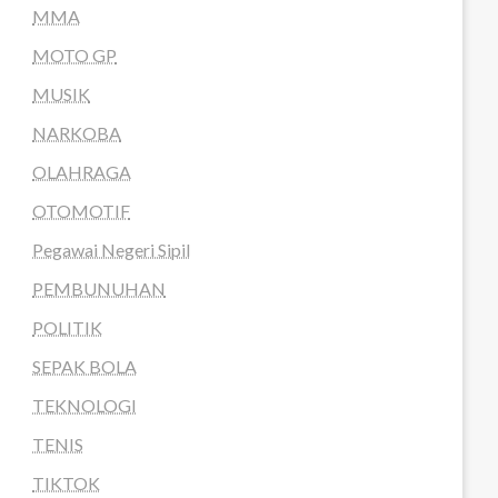
MMA
MOTO GP
MUSIK
NARKOBA
OLAHRAGA
OTOMOTIF
Pegawai Negeri Sipil
PEMBUNUHAN
POLITIK
SEPAK BOLA
TEKNOLOGI
TENIS
TIKTOK