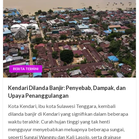
BERITA TERKINI
Kendari Dilanda Banjir: Penyebab, Dampak, dan
Upaya Penanggulangan
Kota Kendari, ibu kota Sulawesi Tenggara, kembali
dilanda banjir di Kendari yang signifikan dalam beberapa
waktu terakhir. Curah hujan tinggi yang tak henti
mengguyur menyebabkan meluapnya beberapa sungai,
seperti Sungai Wanggu dan Kali Lasolo, serta drainase