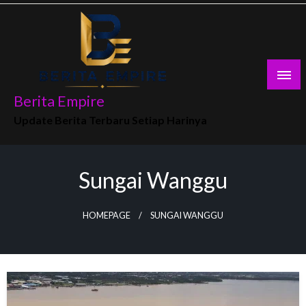
Skip
to
content
Berita Empire
Update Berita Terbaru Setiap Harinya
Sungai Wanggu
HOMEPAGE
SUNGAI WANGGU