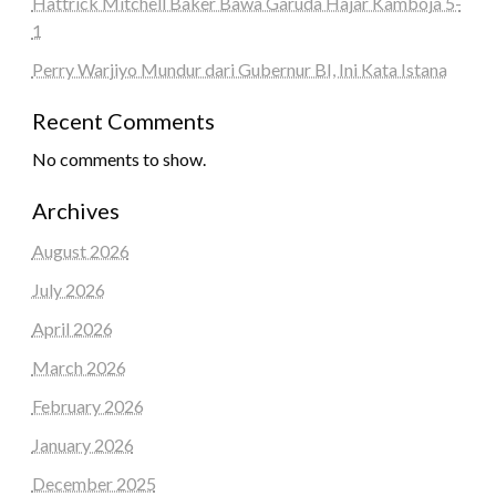
Hattrick Mitchell Baker Bawa Garuda Hajar Kamboja 5-
1
Perry Warjiyo Mundur dari Gubernur BI, Ini Kata Istana
Recent Comments
No comments to show.
Archives
August 2026
July 2026
April 2026
March 2026
February 2026
January 2026
December 2025