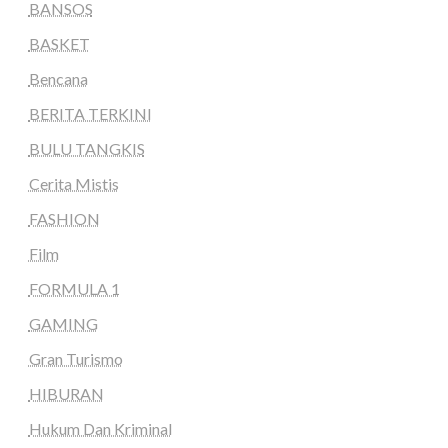
BANSOS
BASKET
Bencana
BERITA TERKINI
BULU TANGKIS
Cerita Mistis
FASHION
Film
FORMULA 1
GAMING
Gran Turismo
HIBURAN
Hukum Dan Kriminal