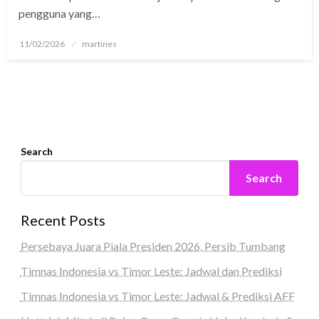
pengguna yang…
Posted
11/02/2026
martines
on
Search
Search
Recent Posts
Persebaya Juara Piala Presiden 2026, Persib Tumbang
Timnas Indonesia vs Timor Leste: Jadwal dan Prediksi
Timnas Indonesia vs Timor Leste: Jadwal & Prediksi AFF