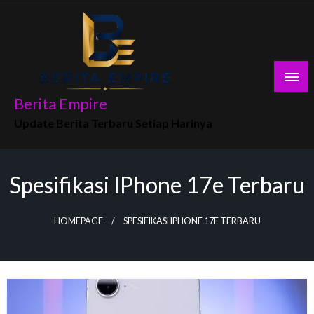
Skip
to
content
Berita Empire
Update Berita Terbaru Setiap Harinya
Spesifikasi IPhone 17e Terbaru
HOMEPAGE
SPESIFIKASI IPHONE 17E TERBARU