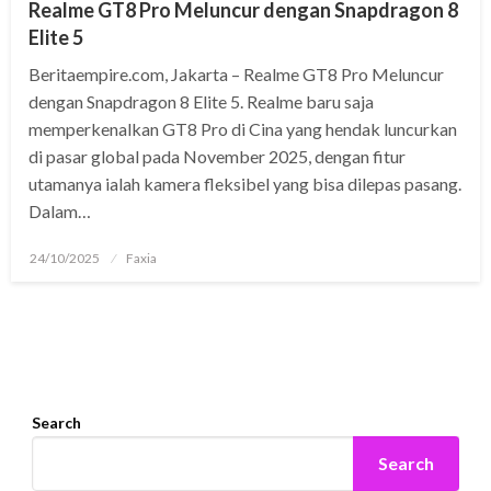
Realme GT8 Pro Meluncur dengan Snapdragon 8
Elite 5
Beritaempire.com, Jakarta – Realme GT8 Pro Meluncur
dengan Snapdragon 8 Elite 5. Realme baru saja
memperkenalkan GT8 Pro di Cina yang hendak luncurkan
di pasar global pada November 2025, dengan fitur
utamanya ialah kamera fleksibel yang bisa dilepas pasang.
Dalam…
Posted
24/10/2025
Faxia
on
Search
Search