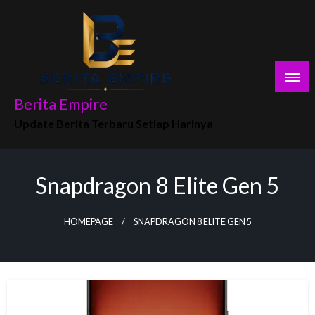
Skip
to
content
Berita Empire
Update Berita Terbaru Setiap Harinya
Snapdragon 8 Elite Gen 5
HOMEPAGE
SNAPDRAGON 8 ELITE GEN 5