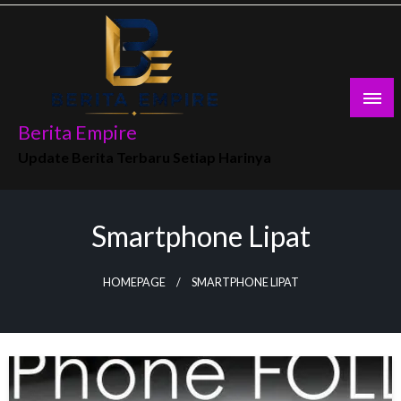
Skip
to
content
Berita Empire
Update Berita Terbaru Setiap Harinya
Smartphone Lipat
HOMEPAGE
SMARTPHONE LIPAT