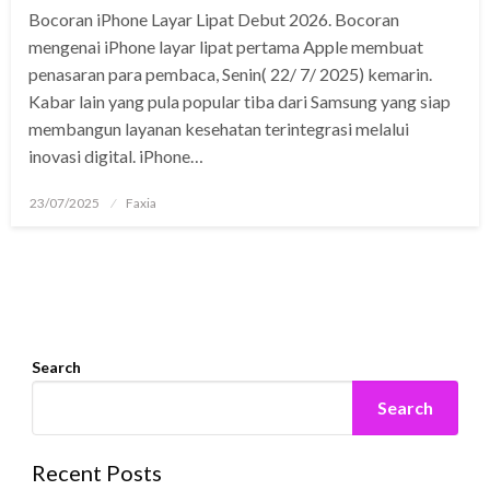
Bocoran iPhone Layar Lipat Debut 2026. Bocoran
mengenai iPhone layar lipat pertama Apple membuat
penasaran para pembaca, Senin( 22/ 7/ 2025) kemarin.
Kabar lain yang pula popular tiba dari Samsung yang siap
membangun layanan kesehatan terintegrasi melalui
inovasi digital. iPhone…
Posted
23/07/2025
Faxia
on
Search
Search
Recent Posts