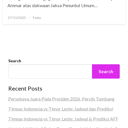
Ammar atas dakwaan Jaksa Penuntut Umum…
Posted
27/11/2025
Faxia
on
Search
Search
Recent Posts
Persebaya Juara Piala Presiden 2026, Persib Tumbang
Timnas Indonesia vs Timor Leste: Jadwal dan Prediksi
Timnas Indonesia vs Timor Leste: Jadwal & Prediksi AFF