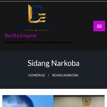
Skip
to
content
Berita Empire
Update Berita Terbaru Setiap Harinya
Sidang Narkoba
HOMEPAGE
SIDANG NARKOBA