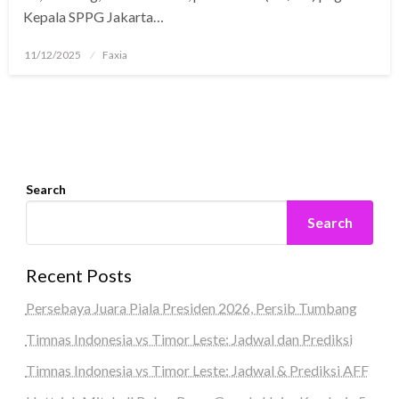
Kepala SPPG Jakarta…
Posted
11/12/2025
Faxia
on
Search
Search
Recent Posts
Persebaya Juara Piala Presiden 2026, Persib Tumbang
Timnas Indonesia vs Timor Leste: Jadwal dan Prediksi
Timnas Indonesia vs Timor Leste: Jadwal & Prediksi AFF