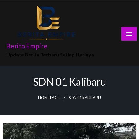
Skip
to
content
Berita Empire
Update Berita Terbaru Setiap Harinya
SDN 01 Kalibaru
HOMEPAGE
SDN 01 KALIBARU