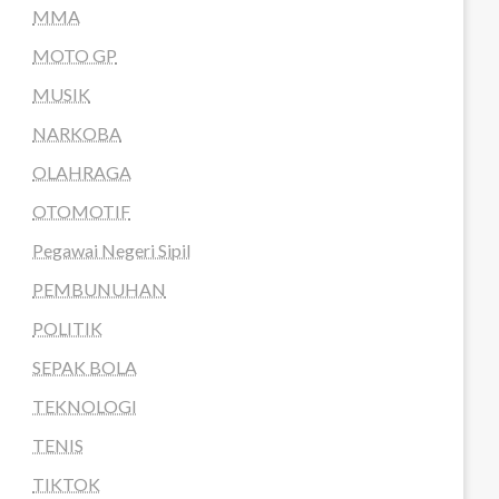
MMA
MOTO GP
MUSIK
NARKOBA
OLAHRAGA
OTOMOTIF
Pegawai Negeri Sipil
PEMBUNUHAN
POLITIK
SEPAK BOLA
TEKNOLOGI
TENIS
TIKTOK