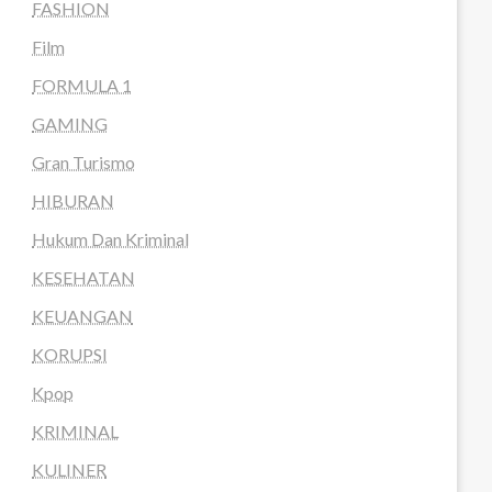
FASHION
Film
FORMULA 1
GAMING
Gran Turismo
HIBURAN
Hukum Dan Kriminal
KESEHATAN
KEUANGAN
KORUPSI
Kpop
KRIMINAL
KULINER