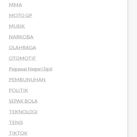
MMA
MOTO GP
MUSIK
NARKOBA
OLAHRAGA
OTOMOTIF
Pegawai Negeri Sipil
PEMBUNUHAN
POLITIK
SEPAK BOLA
TEKNOLOGI
TENIS
TIKTOK