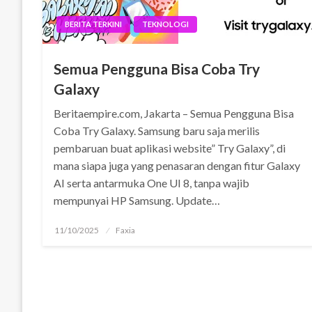
BERITA TERKINI
TEKNOLOGI
Semua Pengguna Bisa Coba Try
Galaxy
Beritaempire.com, Jakarta – Semua Pengguna Bisa
Coba Try Galaxy. Samsung baru saja merilis
pembaruan buat aplikasi website” Try Galaxy”, di
mana siapa juga yang penasaran dengan fitur Galaxy
AI serta antarmuka One UI 8, tanpa wajib
mempunyai HP Samsung. Update…
Posted
11/10/2025
Faxia
on