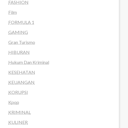
FASHION
Film
FORMULA 1
GAMING
Gran Turismo
HIBURAN
Hukum Dan Kriminal
KESEHATAN
KEUANGAN
KORUPSI
Kpop
KRIMINAL
KULINER