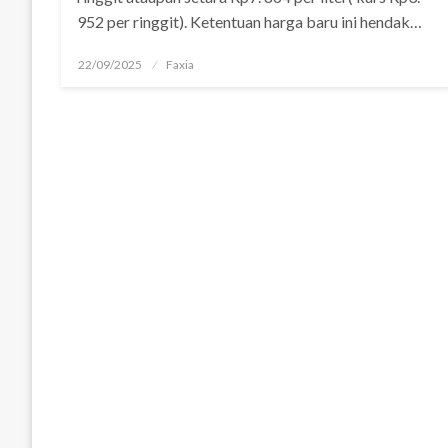
952 per ringgit). Ketentuan harga baru ini hendak…
Posted
22/09/2025
Faxia
on