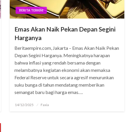
BERITA TERKINI
Emas Akan Naik Pekan Depan Segini
Harganya
Beritaempire.com, Jakarta – Emas Akan Naik Pekan
Depan Segini Harganya. Meningkatnya harapan
bahwa inflasi yang rendah bersama dengan
melambatnya kegiatan ekonomi akan memaksa
Federal Reserve untuk secara agresif menurunkan
suku bunga di tahun mendatang memberikan
semangat baru bagi harga emas….
Posted
14/12/2025
Faxia
on