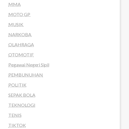
MMA
MOTO GP
MUSIK
NARKOBA
OLAHRAGA
OTOMOTIF
Pegawai Negeri Sipil
PEMBUNUHAN
POLITIK
SEPAK BOLA
TEKNOLOGI
TENIS
TIKTOK