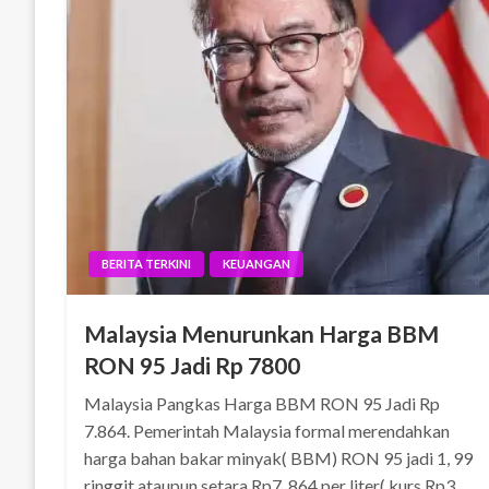
BERITA TERKINI
KEUANGAN
Malaysia Menurunkan Harga BBM
RON 95 Jadi Rp 7800
Malaysia Pangkas Harga BBM RON 95 Jadi Rp
7.864. Pemerintah Malaysia formal merendahkan
harga bahan bakar minyak( BBM) RON 95 jadi 1, 99
ringgit ataupun setara Rp7. 864 per liter( kurs Rp3.