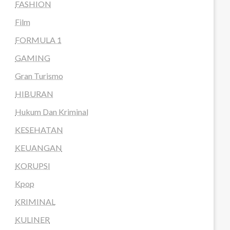
FASHION
Film
FORMULA 1
GAMING
Gran Turismo
HIBURAN
Hukum Dan Kriminal
KESEHATAN
KEUANGAN
KORUPSI
Kpop
KRIMINAL
KULINER