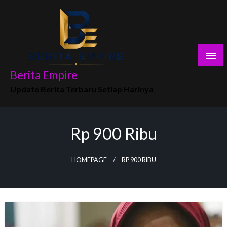
Skip
to
content
Berita Empire
Update Berita Terbaru Setiap Harinya
Rp 900 Ribu
HOMEPAGE
RP 900 RIBU