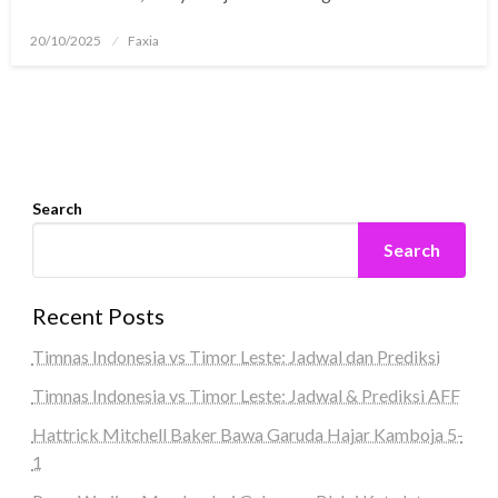
Posted
20/10/2025
Faxia
on
Search
Search
Recent Posts
Timnas Indonesia vs Timor Leste: Jadwal dan Prediksi
Timnas Indonesia vs Timor Leste: Jadwal & Prediksi AFF
Hattrick Mitchell Baker Bawa Garuda Hajar Kamboja 5-
1