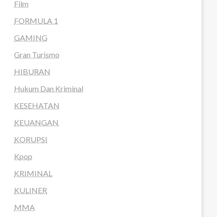
Film
FORMULA 1
GAMING
Gran Turismo
HIBURAN
Hukum Dan Kriminal
KESEHATAN
KEUANGAN
KORUPSI
Kpop
KRIMINAL
KULINER
MMA