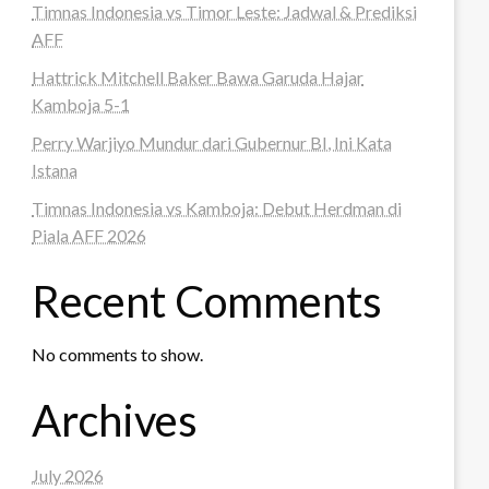
Timnas Indonesia vs Timor Leste: Jadwal & Prediksi
AFF
Hattrick Mitchell Baker Bawa Garuda Hajar
Kamboja 5-1
Perry Warjiyo Mundur dari Gubernur BI, Ini Kata
Istana
Timnas Indonesia vs Kamboja: Debut Herdman di
Piala AFF 2026
Recent Comments
No comments to show.
Archives
July 2026