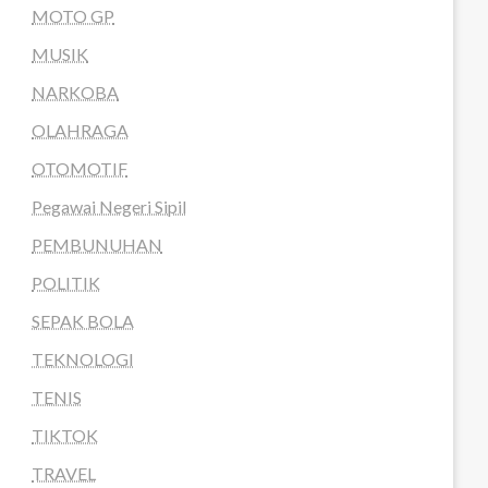
MOTO GP
MUSIK
NARKOBA
OLAHRAGA
OTOMOTIF
Pegawai Negeri Sipil
PEMBUNUHAN
POLITIK
SEPAK BOLA
TEKNOLOGI
TENIS
TIKTOK
TRAVEL