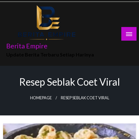
Skip
to
content
Berita Empire
Update Berita Terbaru Setiap Harinya
Resep Seblak Coet Viral
HOMEPAGE
RESEP SEBLAK COET VIRAL