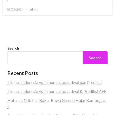
Posted
05/05/2024
admin
on
Search
Search
Recent Posts
Timnas Indonesia vs Timor Leste: Jadwal dan Prediksi
Timnas Indonesia vs Timor Leste: Jadwal & Prediksi AFF
Hattrick Mitchell Baker Bawa Garuda Hajar Kamboja 5-
1