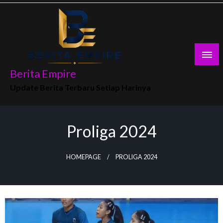
Skip
to
content
Berita Empire
Update Berita Terbaru Setiap Harinya
Proliga 2024
HOMEPAGE
PROLIGA 2024