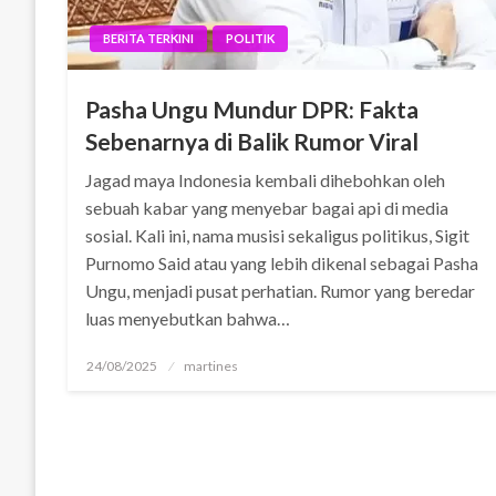
BERITA TERKINI
POLITIK
Pasha Ungu Mundur DPR: Fakta
Sebenarnya di Balik Rumor Viral
Jagad maya Indonesia kembali dihebohkan oleh
sebuah kabar yang menyebar bagai api di media
sosial. Kali ini, nama musisi sekaligus politikus, Sigit
Purnomo Said atau yang lebih dikenal sebagai Pasha
Ungu, menjadi pusat perhatian. Rumor yang beredar
luas menyebutkan bahwa…
Posted
24/08/2025
martines
on