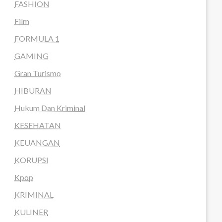
FASHION
Film
FORMULA 1
GAMING
Gran Turismo
HIBURAN
Hukum Dan Kriminal
KESEHATAN
KEUANGAN
KORUPSI
Kpop
KRIMINAL
KULINER