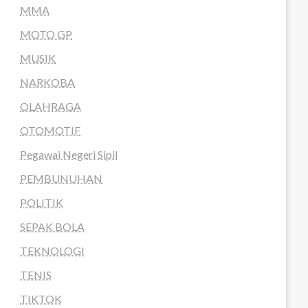
MMA
MOTO GP
MUSIK
NARKOBA
OLAHRAGA
OTOMOTIF
Pegawai Negeri Sipil
PEMBUNUHAN
POLITIK
SEPAK BOLA
TEKNOLOGI
TENIS
TIKTOK