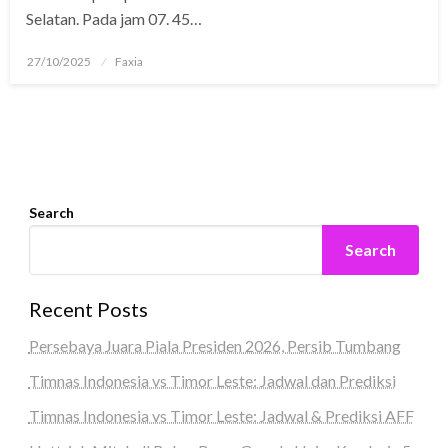
Selatan. Pada jam 07. 45…
Posted
27/10/2025
Faxia
on
Search
Search
Recent Posts
Persebaya Juara Piala Presiden 2026, Persib Tumbang
Timnas Indonesia vs Timor Leste: Jadwal dan Prediksi
Timnas Indonesia vs Timor Leste: Jadwal & Prediksi AFF