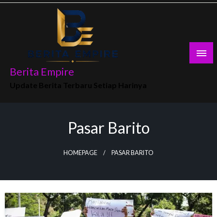
Skip
to
content
Berita Empire
Update Berita Terbaru Setiap Harinya
Pasar Barito
HOMEPAGE
PASAR BARITO