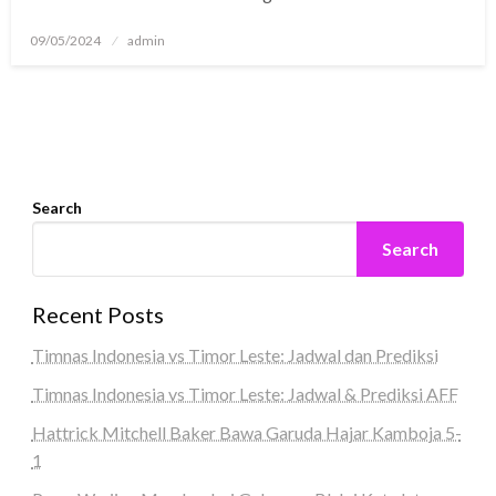
Posted
09/05/2024
admin
on
Search
Search
Recent Posts
Timnas Indonesia vs Timor Leste: Jadwal dan Prediksi
Timnas Indonesia vs Timor Leste: Jadwal & Prediksi AFF
Hattrick Mitchell Baker Bawa Garuda Hajar Kamboja 5-
1