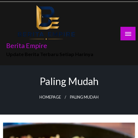
Skip
to
content
Berita Empire
Update Berita Terbaru Setiap Harinya
Paling Mudah
HOMEPAGE
PALING MUDAH